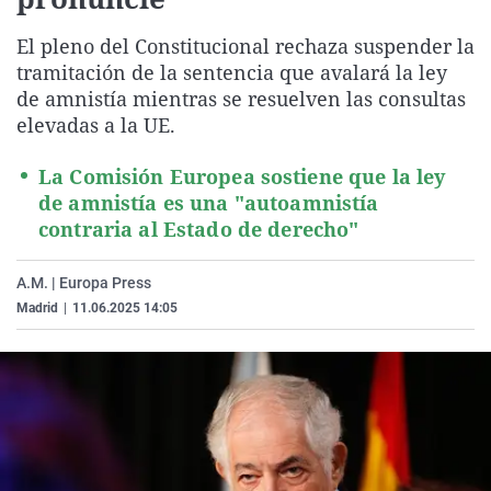
La rosa de los vientos
Caso
Extremadura
Virales
El pleno del Constitucional rechaza suspender la
Gente viajera
Retornados
Galicia
Televisión
tramitación de la sentencia que avalará la ley
Como el perro y el gat
Equipo de investigaci
La Rioja
Elecciones
de amnistía mientras se resuelven las consultas
elevadas a la UE.
Operación Viuda Negr
Navarra
País Vasco
La Comisión Europea sostiene que la ley
de amnistía es una "autoamnistía
contraria al Estado de derecho"
A.M. | Europa Press
Madrid
|
11.06.2025 14:05