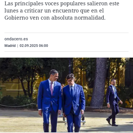
Las principales voces populares salieron este
La rosa de los vientos
Caso
Extremadura
Virales
lunes a criticar un encuentro que en el
Gente viajera
Retornados
Galicia
Televisión
Gobierno ven con absoluta normalidad.
Como el perro y el gat
Equipo de investigaci
La Rioja
Elecciones
Operación Viuda Negr
Navarra
ondacero.es
Madrid
|
02.09.2025 06:00
País Vasco