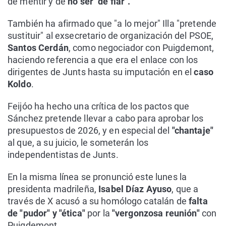
de mentir y de
no ser "de fiar".
También ha afirmado que "a lo mejor" Illa "pretende
sustituir" al exsecretario de organización del PSOE,
Santos Cerdán
, como negociador con Puigdemont,
haciendo referencia a que era el enlace con los
dirigentes de Junts hasta su imputación en el
caso
Koldo
.
Feijóo ha hecho una crítica de los pactos que
Sánchez pretende llevar a cabo para aprobar los
presupuestos de 2026, y en especial del
"chantaje"
al que, a su juicio, le someterán los
independentistas de Junts.
En la misma línea se pronunció este lunes la
presidenta madrileña,
Isabel Díaz Ayuso
, que a
través de X acusó a su homólogo catalán de
falta
de "pudor" y "ética"
por la
"vergonzosa reunión"
con
Puigdemont.