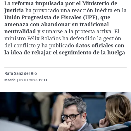
La
reforma impulsada por el Ministerio de
La rosa de los vientos
Caso
Extremadura
Virales
Justicia
ha provocado una reacción inédita en la
Gente viajera
Retornados
Galicia
Televisión
Unión Progresista de Fiscales (UPF), que
amenaza con abandonar su tradicional
Como el perro y el gat
Equipo de investigaci
La Rioja
Elecciones
neutralidad
y sumarse a la protesta activa. El
Operación Viuda Negr
Navarra
ministro Félix Bolaños ha defendido la gestión
del conflicto y ha publicado
datos oficiales con
País Vasco
la idea de rebajar el seguimiento de la huelga
Rafa Sanz del Río
Madrid
|
02.07.2025 19:11