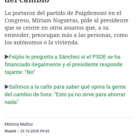
La rosa de los vientos
Caso
Extremadura
Virales
La portavoz del partido de Puigdemont en el
Gente viajera
Retornados
Galicia
Televisión
Congreso, Miriam Nogueras, pide al presidente
Como el perro y el gat
Equipo de investigaci
La Rioja
Elecciones
que se centre en otros asuntos que, a su
entender, preocupan más a las personas, como
Operación Viuda Negr
Navarra
los autónomos o la vivienda.
País Vasco
▶️
Feijóo le pregunta a Sánchez si el PSOE se ha
financiado ilegalmente y el presidente responde
tajante: "No"
▶️
Salimos a la calle para saber qué opina la gente
del cambio de hora: "Esto ya no sirve para ahorrar
nada"
Mónica Muñoz
Madrid
|
22.10.2025 09:42