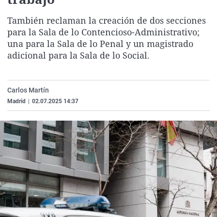
La rosa de los vientos
Caso
Extremadura
Virales
También reclaman la creación de dos secciones
Gente viajera
Retornados
Galicia
Televisión
para la Sala de lo Contencioso-Administrativo;
Como el perro y el gat
Equipo de investigaci
La Rioja
Elecciones
una para la Sala de lo Penal y un magistrado
adicional para la Sala de lo Social.
Operación Viuda Negr
Navarra
País Vasco
Carlos Martín
Madrid
|
02.07.2025 14:37