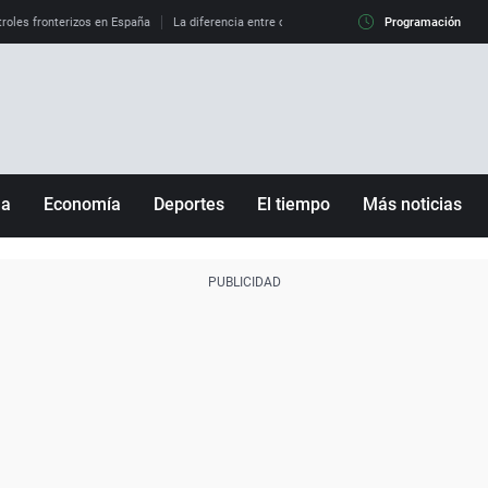
roles fronterizos en España
La diferencia entre observar el eclipse al 99% y al 100%
Programación
ña
Economía
Deportes
El tiempo
Más noticias
Fútbol
Sociedad
Baloncesto
Mundo
Tenis
Salud
Motor
Cultura
Ciencia y Tecnología
adrid
Gastronomía
nciana
Medio ambiente