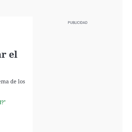
r el
tema de los
d?"