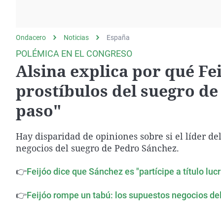
La rosa de los vientos
Caso
Extremadura
Gente viajera
Retornados
Galicia
Ondacero
Noticias
Como el perro y el
España
Equipo de investigación
La Rioja
gato
POLÉMICA EN EL CONGRESO
Operación Viuda
Navarra
Alsina explica por qué Fei
Negra
País Vasco
prostíbulos del suegro de
paso"
Hay disparidad de opiniones sobre si el líder del
negocios del suegro de Pedro Sánchez.
👉
Feijóo dice que Sánchez es "partícipe a título luc
👉
Feijóo rompe un tabú: los supuestos negocios de