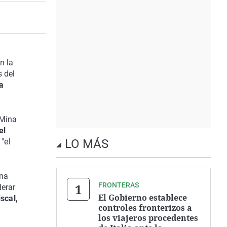
n la
s del
ra
-Mina
el
 "el
LO MÁS
una
FRONTERAS
derar
El Gobierno establece
scal,
controles fronterizos a
los viajeros procedentes