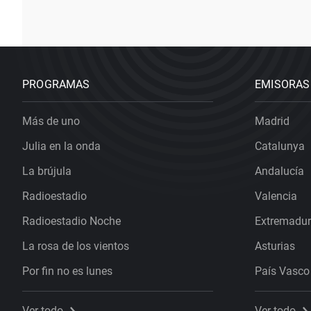
PROGRAMAS
EMISORAS
Más de uno
Madrid
Julia en la onda
Catalunya
La brújula
Andalucía
Radioestadio
Valencia
Radioestadio Noche
Extremadu
La rosa de los vientos
Asturias
Por fin no es lunes
País Vasco
Ver todo
Ver todo