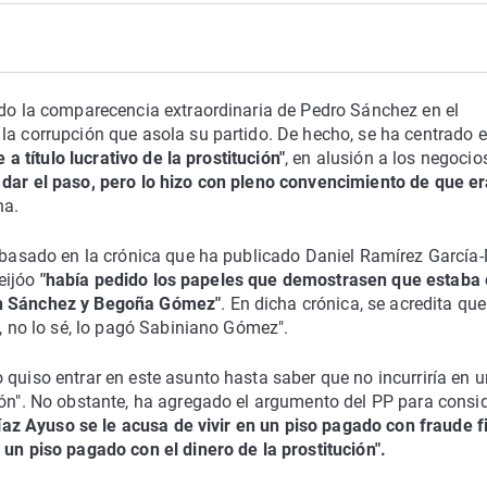
ado la comparecencia extraordinaria de Pedro Sánchez en el
la corrupción que asola su partido. De hecho, se ha centrado e
e a título lucrativo de la prostitución"
, en alusión a los negocio
 dar el paso, pero lo hizo con pleno convencimiento de que e
na.
a basado en la crónica que ha publicado Daniel Ramírez García
Feijóo
"había pedido los papeles que demostrasen que estaba 
on Sánchez y Begoña Gómez"
. En dicha crónica, se acredita que
o, no lo sé, lo pagó Sabiniano Gómez".
 quiso entrar en este asunto hasta saber que no incurriría en 
ión". No obstante, ha agregado el argumento del PP para consi
Díaz Ayuso se le acusa de vivir en un piso pagado con fraude fi
 un piso pagado con el dinero de la prostitución".