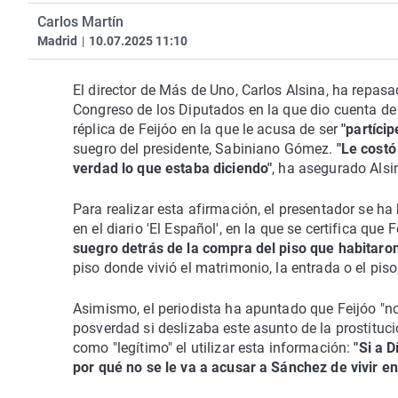
Carlos Martín
Madrid
|
10.07.2025 11:10
El director de Más de Uno, Carlos Alsina, ha repas
Congreso de los Diputados en la que dio cuenta de 
réplica de Feijóo en la que le acusa de ser
"partícip
suegro del presidente, Sabiniano Gómez.
"Le costó
verdad
lo que estaba diciendo"
, ha asegurado Alsi
Para realizar esta afirmación, el presentador se h
en el diario 'El Español', en la que se certifica que 
suegro detrás
de la compra del piso que habitar
piso donde vivió el matrimonio, la entrada o el pis
Asimismo, el periodista ha apuntado que Feijóo "no
posverdad si deslizaba este asunto de la prostituc
como "legítimo" el utilizar esta información:
"Si a 
por qué no se le va a acusar a Sánchez de vivir en