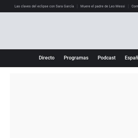
Las claves del eclipse con Sara García
Muere el padre de Leo Messi
Cont
Directo
Programas
Podcast
Espa
Más de uno
Los Perseguidos
Andalucía
Por fin
Malas decisiones
Aragón
Julia en la onda
Expedientes del más allá
Baleares
La brújula
El viaje del Guernica
Cantabria
Radioestadio
Invisibles
Cataluña
Radioestadio noche
Prohibido morirse
Comunidad de M
El colegio invisible
Esto no ha pasado
Comunitat Vale