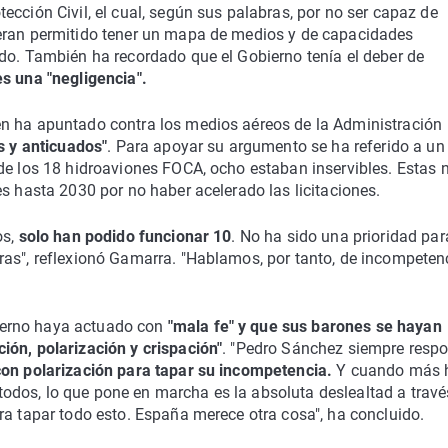
ección Civil, el cual, según sus palabras, por no ser capaz de
ieran permitido tener un mapa de medios y de capacidades
do. También ha recordado que el Gobierno tenía el deber de
s una "negligencia".
én ha apuntado contra los medios aéreos de la Administración
s y anticuados"
. Para apoyar su argumento se ha referido a un
de los 18 hidroaviones FOCA, ocho estaban inservibles. Estas 
es hasta 2030 por no haber acelerado las licitaciones.
os,
solo han podido funcionar 10
. No ha sido una prioridad par
ras", reflexionó Gamarra. "Hablamos, por tanto, de incompetenc
ierno haya actuado con
"mala fe" y que sus barones se hayan
ión, polarización y crispación"
. "Pedro Sánchez siempre resp
con polarización para tapar su incompetencia.
Y cuando más 
e todos, lo que pone en marcha es la absoluta deslealtad a travé
ra tapar todo esto. España merece otra cosa", ha concluido.