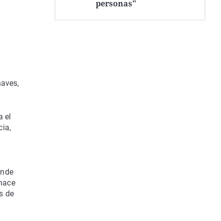
personas"
naves,
a el
ia,
onde
hace
s de