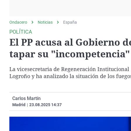
La rosa de los vientos
Caso
Extremadura
Gente viajera
Retornados
Galicia
Ondacero
Noticias
Como el perro y el
España
Equipo de investigación
La Rioja
gato
POLÍTICA
Operación Viuda
Navarra
El PP acusa al Gobierno d
Negra
País Vasco
tapar su "incompetencia" 
La vicesecretaria de Regeneración Institucional
Logroño y ha analizado la situación de los fuego
Carlos Martín
Madrid
|
23.08.2025 14:37