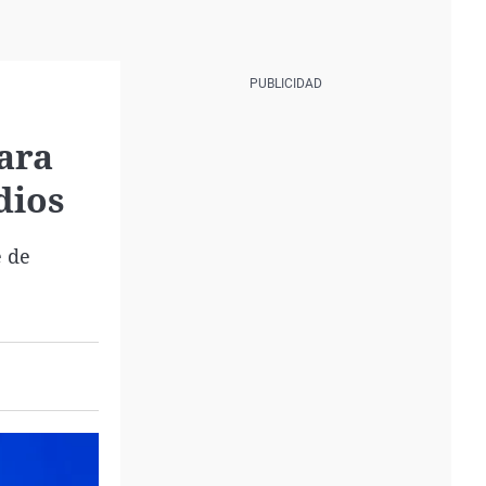
ara
dios
e de