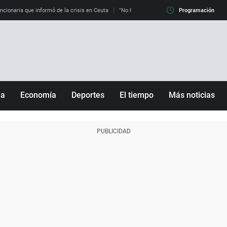
uncionaria que informó de la crisis en Ceuta
"No hay mafias, que no nos engañen": exper
Programación
ña
Economía
Deportes
El tiempo
Más noticias
Fútbol
Sociedad
Baloncesto
Mundo
Tenis
Salud
Motor
Cultura
Ciencia y Tecnología
adrid
Gastronomía
nciana
Medio ambiente