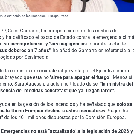
n la extinción de los incendios | Europa Press
el PP, Cuca Gamarra, ha comparecido ante los medios de
 y ha calificado el pacto de Estado contra la emergencia climá
ar
"su incompetencia" y "sus negligencias"
durante la ola de
sus deberes en 7 años"
, ha añadido Gamarra en referencia a l
cogidas por Servimedia.
do la comisión interministerial prevista por el Ejecutivo como
a subrayado que esta no
"sirve para apagar el fuego"
. Menos si
obierno, Sara Aagesen, a quien ha tildado de ser
"la ministra del
usencia de "medidas concretas" que ya "llegan tarde".
yuda en la gestión de los incendios y ha señalado que
solo se
que la Unión Europea destina a estos menesteres
. Según ha
r"
de los 401 millones dispuestos por la Comisión Europea.
 Emergencias no está "actualizado" a la legislación de 2023 y