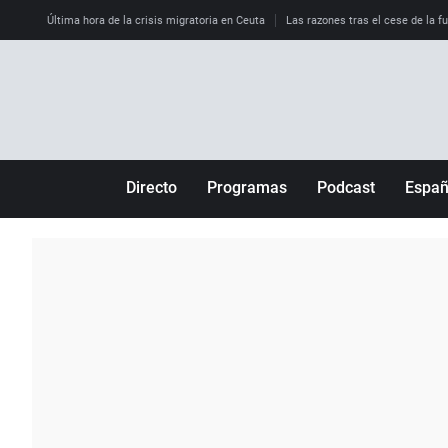
Última hora de la crisis migratoria en Ceuta
Las razones tras el cese de la f
Directo
Programas
Podcast
Espa
Más de uno
Los Perseguidos
Andalucía
Por fin
Malas decisiones
Aragón
Julia en la onda
Expedientes del más allá
Baleares
La brújula
El viaje del Guernica
Cantabria
Radioestadio
Invisibles
Cataluña
Radioestadio noche
Prohibido morirse
Comunidad de M
El colegio invisible
Esto no ha pasado
Comunitat Vale