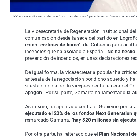
El PP acusa al Gobierno de usar "cortinas de humo" para tapar su "incompetencia" e
La vicesecretaria de Regeneración Institucional d
comunicación desde la sede del partido en Logroño
como "cortinas de humo",
del Gobierno para ocult
incendios que ha asolado a España.
"No ha hecho 
prevención de incendios, en unas declaraciones re
De igual forma, la vicesecretaria popular ha critica
antesala de la negociación por dicho acuerdo y h
si está dirigida por la vicepresidenta tercera del G
apagón"
. Por su parte, Gamarra ha lamentado
la a
Asimismo, ha apuntado contra el Gobierno por la a
ejecutado el 20% de los fondos Next Generation 
remarcado Gamarra,
"hay 320 millones sin ejecuta
Por otra parte, ha reiterado que el
Plan Nacional de