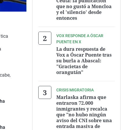
Ceuta: la publicación
que no gustó a Moncloa
y el 'silencio' desde
entonces
VOX RESPONDE A ÓSCAR
tica
PUENTE EN X
La dura respuesta de
a
Vox a Óscar Puente tras
su burla a Abascal:
"Gracietas de
orangután"
 cabe,
CRISIS MIGRATORIA
Marlaska afirma que
 ha
entraron 72.000
inmigrantes y recalca
que "no hubo ningún
aviso del CNI sobre una
entrada masiva de
 ha