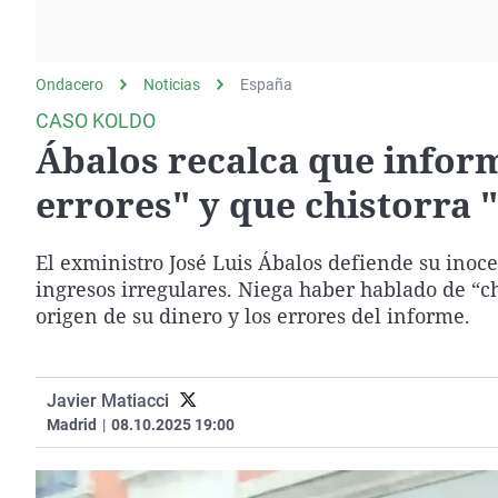
La rosa de los vientos
Caso
Extremadura
Gente viajera
Retornados
Galicia
Ondacero
Noticias
Como el perro y el
España
Equipo de investigación
La Rioja
gato
CASO KOLDO
Operación Viuda
Navarra
Ábalos recalca que infor
Negra
País Vasco
errores" y que chistorra 
El exministro José Luis Ábalos defiende su inoce
ingresos irregulares. Niega haber hablado de “ch
origen de su dinero y los errores del informe.
Javier Matiacci
Madrid
|
08.10.2025 19:00