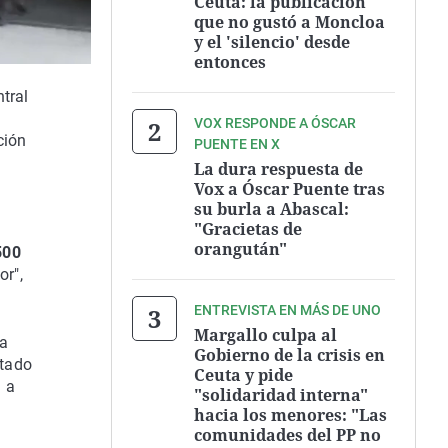
Ceuta: la publicación
que no gustó a Moncloa
y el 'silencio' desde
entonces
tral
VOX RESPONDE A ÓSCAR
ción
PUENTE EN X
La dura respuesta de
Vox a Óscar Puente tras
su burla a Abascal:
"Gracietas de
orangután"
500
or",
ENTREVISTA EN MÁS DE UNO
Margallo culpa al
la
Gobierno de la crisis en
itado
Ceuta y pide
 a
"solidaridad interna"
hacia los menores: "Las
comunidades del PP no