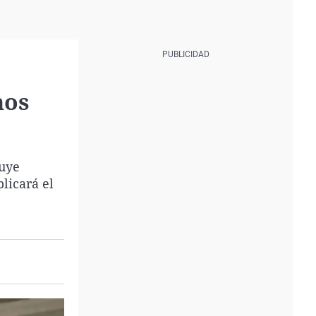
hos
buye
licará el