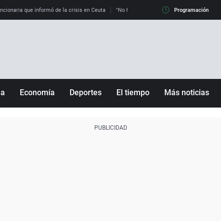
uncionaria que informó de la crisis en Ceuta
"No hay mafias, que no nos engañen": exper
Programación
ña
Economía
Deportes
El tiempo
Más noticias
Fútbol
Sociedad
Baloncesto
Mundo
Tenis
Salud
Motor
Cultura
Ciencia y Tecnología
adrid
Gastronomía
nciana
Medio ambiente