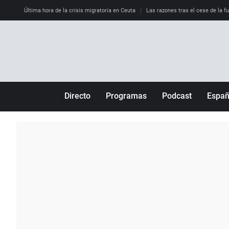
Última hora de la crisis migratoria en Ceuta
Las razones tras el cese de la f
Directo
Programas
Podcast
Espa
Más de uno
Los Perseguidos
Andalucía
Por fin
Malas decisiones
Aragón
Julia en la onda
Expedientes del más allá
Baleares
La brújula
El viaje del Guernica
Cantabria
Radioestadio
Invisibles
Cataluña
Radioestadio noche
Prohibido morirse
Comunidad de M
El colegio invisible
Esto no ha pasado
Comunitat Vale