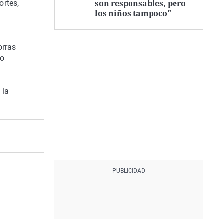
son responsables, pero
ortes,
los niños tampoco"
orras
jo
 la