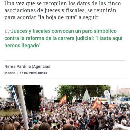
Una vez que se recopilen los datos de las cinco
La rosa de los vientos
Caso
Extremadura
Virales
asociaciones de jueces y fiscales, se reunirán
Gente viajera
Retornados
Galicia
Televisión
para acordar "la hoja de ruta" a seguir.
Como el perro y el gat
Equipo de investigaci
La Rioja
Elecciones
👉
Jueces y fiscales convocan un paro simbólico
Operación Viuda Negr
Navarra
contra la reforma de la carrera judicial: "Hasta aquí
hemos llegado"
País Vasco
Nerea Pardillo |
Agencias
Madrid
|
17.06.2025 08:33