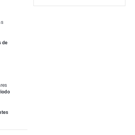
as
s de
ares
riodo
ntes