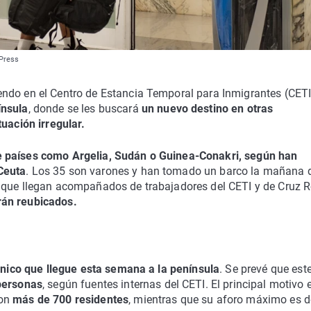
 Press
ndo en el Centro de Estancia Temporal para Inmigrantes (CETI
ínsula
, donde se les buscará
un nuevo destino en otras
tuación irregular.
 países como Argelia, Sudán o Guinea-Conakri, según han
Ceuta
. Los 35 son varones y han tomado un barco la mañana 
nque llegan acompañados de trabajadores del CETI y de Cruz R
rán reubicados.
único que llegue esta semana a la península
. Se prevé que est
 personas
, según fuentes internas del CETI. El principal motivo 
con
más de 700 residentes
, mientras que su aforo máximo es d