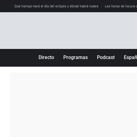
Qué tiempo hará el día del eclipse y dónde habrá nubes
Las horas de locura qu
Directo
Programas
Podcast
Espa
Más de uno
Los Perseguidos
Andalucía
Por fin
Malas decisiones
Aragón
Julia en la onda
Expedientes del más allá
Baleares
La brújula
El viaje del Guernica
Cantabria
Radioestadio
Invisibles
Cataluña
Radioestadio noche
Prohibido morirse
Comunidad de M
El colegio invisible
Esto no ha pasado
Comunitat Vale