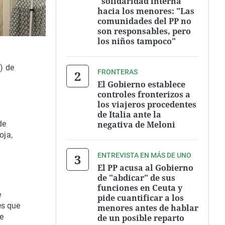
"solidaridad interna"
hacia los menores: "Las
comunidades del PP no
son responsables, pero
los niños tampoco"
) de
FRONTERAS
El Gobierno establece
controles fronterizos a
los viajeros procedentes
de Italia ante la
negativa de Meloni
de
oja,
ENTREVISTA EN MÁS DE UNO
El PP acusa al Gobierno
de "abdicar" de sus
funciones en Ceuta y
e
pide cuantificar a los
es que
menores antes de hablar
e
de un posible reparto