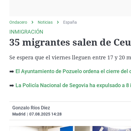
La rosa de los vientos
Caso
Extremadura
Gente viajera
Retornados
Galicia
Ondacero
Noticias
Como el perro y el
España
Equipo de investigación
La Rioja
gato
INMIGRACIÓN
Operación Viuda
Navarra
35 migrantes salen de Ceu
Negra
País Vasco
Se espera que el viernes lleguen entre 17 y 20 
➡️
El Ayuntamiento de Pozuelo ordena el cierre del c
➡️
La Policía Nacional de Segovia ha expulsado a 8
Gonzalo Ríos Díez
Madrid
|
07.08.2025 14:28