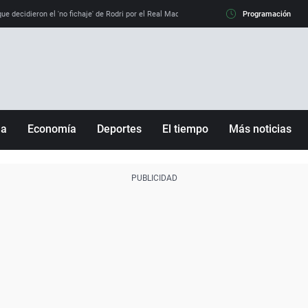
e decidieron el 'no fichaje' de Rodri por el Real Madrid y su 'sí' al Barça
Programación
La llamada de
ña
Economía
Deportes
El tiempo
Más noticias
Fútbol
Sociedad
Baloncesto
Mundo
Tenis
Salud
Motor
Cultura
Ciencia y Tecnología
adrid
Gastronomía
nciana
Medio ambiente