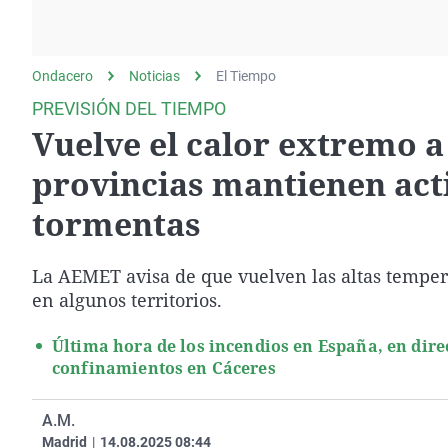
La rosa de los vientos
Caso
Extremadura
Gente viajera
Retornados
Galicia
Ondacero
Noticias
Como el perro y el
El Tiempo
Equipo de investigación
La Rioja
gato
PREVISIÓN DEL TIEMPO
Operación Viuda
Navarra
Vuelve el calor extremo a
Negra
País Vasco
provincias mantienen activ
tormentas
La AEMET avisa de que vuelven las altas tempera
en algunos territorios.
Última hora de los incendios en España, en dire
confinamientos en Cáceres
A.M.
Madrid
|
14.08.2025 08:44