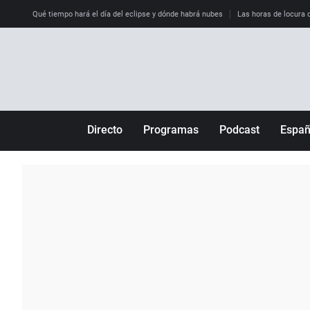
Qué tiempo hará el día del eclipse y dónde habrá nubes
Las horas de locura qu
Directo
Programas
Podcast
Espa
Más de uno
Los Perseguidos
Andalucía
Por fin
Malas decisiones
Aragón
Julia en la onda
Expedientes del más allá
Baleares
La brújula
El viaje del Guernica
Cantabria
Radioestadio
Invisibles
Cataluña
Radioestadio noche
Prohibido morirse
Comunidad de M
El colegio invisible
Esto no ha pasado
Comunitat Vale