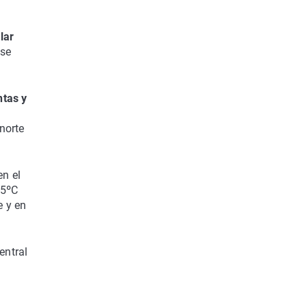
lar
 se
ntas y
norte
en el
35ºC
e y en
entral