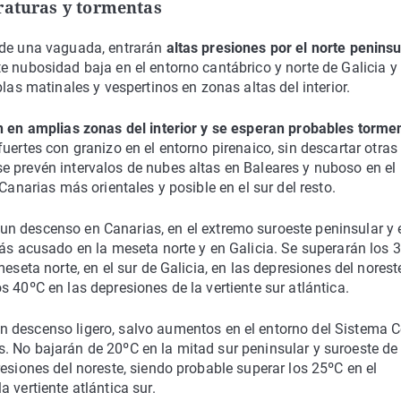
raturas y tormentas
 de una vaguada, entrarán
altas presiones por el norte peninsu
e nubosidad baja en el entorno cantábrico y norte de Galicia y
las matinales y vespertinos en zonas altas del interior.
 en amplias zonas del interior y se esperan probables torme
fuertes con granizo en el entorno pirenaico, sin descartar otras
e prevén intervalos de nubes altas en Baleares y nuboso en el 
Canarias más orientales y posible en el sur del resto.
 un descenso en Canarias, en el extremo suroeste peninsular y 
más acusado en la meseta norte y en Galicia. Se superarán los 
eseta norte, en el sur de Galicia, en las depresiones del norest
 40ºC en las depresiones de la vertiente sur atlántica.
un descenso ligero, salvo aumentos en el entorno del Sistema C
. No bajarán de 20ºC en la mitad sur peninsular y suroeste de
esiones del noreste, siendo probable superar los 25ºC en el
 vertiente atlántica sur.