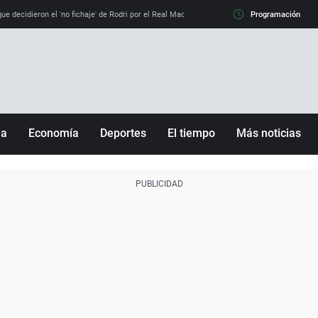
e decidieron el 'no fichaje' de Rodri por el Real Madrid y su 'sí' al Barça
Programación
La llamada de
ña
Economía
Deportes
El tiempo
Más noticias
Fútbol
Sociedad
Baloncesto
Mundo
Tenis
Salud
Motor
Cultura
Ciencia y Tecnología
adrid
Gastronomía
nciana
Medio ambiente