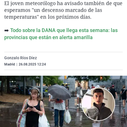
El joven meteorólogo ha avisado también de que
La rosa de los vientos
Caso
Extremadura
Virales
esperamos "un descenso marcado de las
Gente viajera
Retornados
Galicia
Televisión
temperaturas" en los próximos días.
Como el perro y el gat
Equipo de investigaci
La Rioja
Elecciones
➡️
Todo sobre la DANA que llega esta semana: las
Operación Viuda Negr
Navarra
provincias que están en alerta amarilla
País Vasco
Gonzalo Ríos Díez
Madrid
|
26.08.2025 12:24