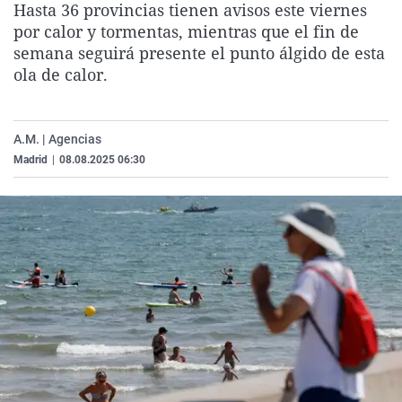
Hasta 36 provincias tienen avisos este viernes
La rosa de los vientos
Caso
Extremadura
Virales
por calor y tormentas, mientras que el fin de
Gente viajera
Retornados
Galicia
Televisión
semana seguirá presente el punto álgido de esta
ola de calor.
Como el perro y el gat
Equipo de investigaci
La Rioja
Elecciones
Operación Viuda Negr
Navarra
A.M. | Agencias
País Vasco
Madrid
|
08.08.2025 06:30