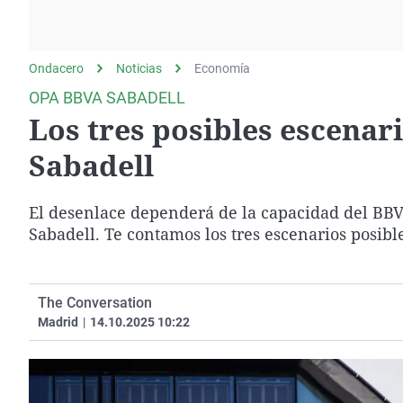
La rosa de los vientos
Caso
Extremadura
Gente viajera
Retornados
Galicia
Ondacero
Noticias
Como el perro y el
Economía
Equipo de investigación
La Rioja
gato
OPA BBVA SABADELL
Operación Viuda
Navarra
Los tres posibles escenari
Negra
País Vasco
Sabadell
El desenlace dependerá de la capacidad del BBV
Sabadell. Te contamos los tres escenarios posibl
The Conversation
Madrid
|
14.10.2025 10:22