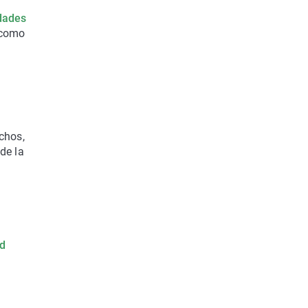
dades
 como
chos,
de la
d