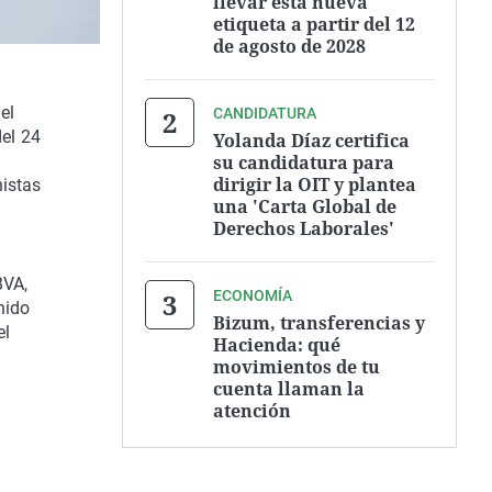
llevar esta nueva
etiqueta a partir del 12
de agosto de 2028
el
CANDIDATURA
del 24
Yolanda Díaz certifica
su candidatura para
a
dirigir la OIT y plantea
nistas
una 'Carta Global de
Derechos Laborales'
BVA,
ECONOMÍA
nido
Bizum, transferencias y
el
Hacienda: qué
movimientos de tu
cuenta llaman la
atención