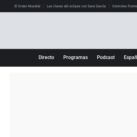
El Orden Mundial
Las claves del eclipse con Sara García
Controles front
Directo
Programas
Podcast
Espa
Más de uno
Los Perseguidos
Andalucía
Por fin
Malas decisiones
Aragón
Julia en la onda
Expedientes del más allá
Baleares
La brújula
El viaje del Guernica
Cantabria
Radioestadio
Invisibles
Cataluña
Radioestadio noche
Prohibido morirse
Comunidad de M
El colegio invisible
Esto no ha pasado
Comunitat Vale