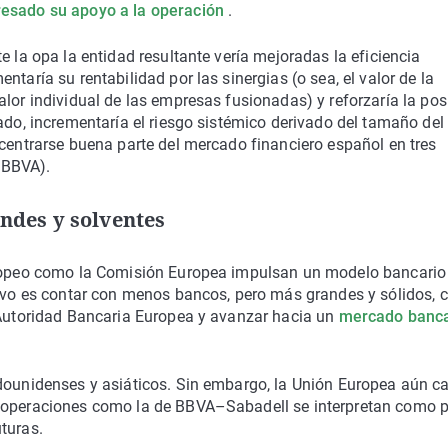
resado su apoyo a la operación
.
e la opa la entidad resultante vería mejoradas la eficiencia
taría su rentabilidad por las sinergias (o sea, el valor de la
alor individual de las empresas fusionadas) y reforzaría la pos
ado, incrementaría el riesgo sistémico derivado del tamaño del
ncentrarse buena parte del mercado financiero español en tres
 BBVA).
ndes y solventes
Europeo como la Comisión Europea impulsan un modelo bancario
tivo es contar con menos bancos, pero más grandes y sólidos, 
a Autoridad Bancaria Europea y avanzar hacia un
mercado banca
adounidenses y asiáticos. Sin embargo, la Unión Europea aún c
y operaciones como la de BBVA–Sabadell se interpretan como 
turas.