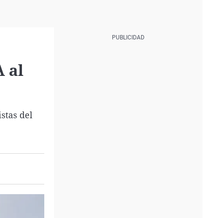
A al
stas del