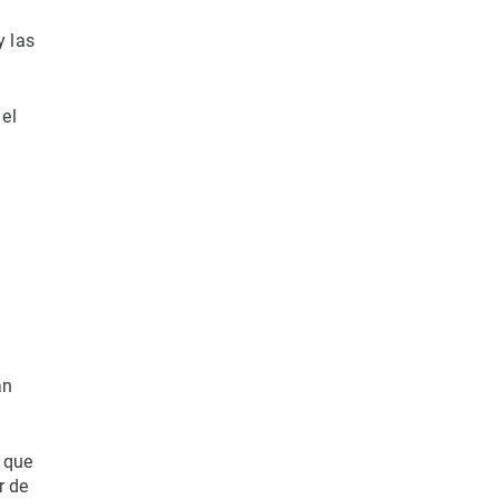
y las
 el
an
e que
r de