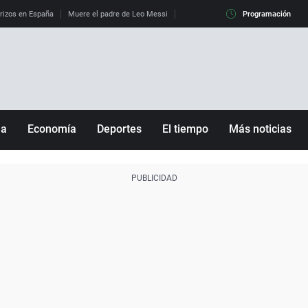
erizos en España
Muere el padre de Leo Messi
La diferencia entre observar el eclip
Programación
ña
Economía
Deportes
El tiempo
Más noticias
Fútbol
Sociedad
Baloncesto
Mundo
Tenis
Salud
Motor
Cultura
Ciencia y Tecnología
adrid
Gastronomía
nciana
Medio ambiente