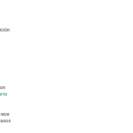
ición
con
rio
arece
pasos