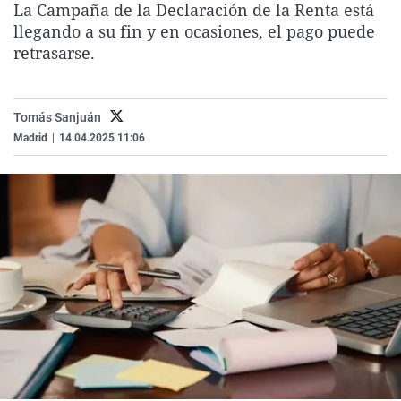
La Campaña de la Declaración de la Renta está
La rosa de los vientos
Caso
Extremadura
Virales
llegando a su fin y en ocasiones, el pago puede
Gente viajera
Retornados
Galicia
Televisión
retrasarse.
Como el perro y el gat
Equipo de investigaci
La Rioja
Elecciones
Operación Viuda Negr
Navarra
Tomás Sanjuán
Madrid
|
14.04.2025 11:06
País Vasco