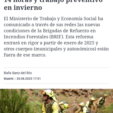
La rosa de los vientos
Caso
Extremadura
Virales
en invierno
Gente viajera
Retornados
Galicia
Televisión
El Ministerio de Trabajo y Economía Social ha
Como el perro y el gat
Equipo de investigaci
La Rioja
Elecciones
comunicado a través de sus redes las nuevas
condiciones de la Brigadas de Refuerzo en
Operación Viuda Negr
Navarra
Incendios Forestales (BRIF). Esta reforma
País Vasco
entrará en rigor a partir de enero de 2025 y
otros cuerpos (municipales y autonómicos) están
fuera de ese marco.
Rafa Sanz del Río
Madrid
|
20.08.2025 17:51