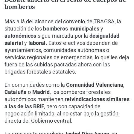
bomberos
Más allá del alcance del convenio de TRAGSA, la
situación de los
bomberos municipales
y
autonómicos
sigue marcada por la
desigualdad
salarial
y
laboral
. Estos efectivos dependen de
ayuntamientos, comunidades autónomas o
servicios regionales de emergencias, lo que les deja
fuera de las subidas pactadas ahora con las
brigadas forestales estatales.
En comunidades como la
Comunidad Valenciana
,
Cataluña
o
Madrid
, los bomberos forestales
autonómicos mantienen
reivindicaciones similares
a las de las BRIF,
pero con capacidad de
negociación limitada, al no estar bajo la gestión
directa del Gobierno central.
La presidenta madrileña,
Isabel Díaz Ayuso
, se