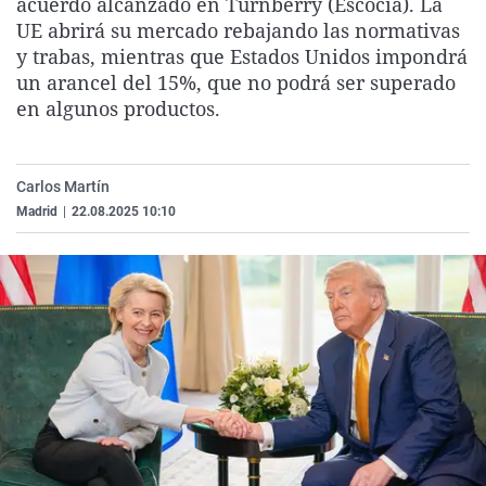
acuerdo alcanzado en Turnberry (Escocia). La
La rosa de los vientos
Caso
Extremadura
Virales
UE abrirá su mercado rebajando las normativas
y trabas, mientras que Estados Unidos impondrá
Gente viajera
Retornados
Galicia
Televisión
un arancel del 15%, que no podrá ser superado
Como el perro y el gat
Equipo de investigaci
La Rioja
Elecciones
en algunos productos.
Operación Viuda Negr
Navarra
País Vasco
Carlos Martín
Madrid
|
22.08.2025 10:10