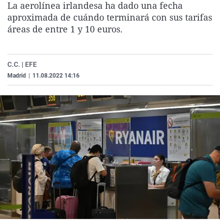
La aerolínea irlandesa ha dado una fecha
La rosa de los vientos
Caso
Extremadura
Virales
aproximada de cuándo terminará con sus tarifas
Gente viajera
Retornados
Galicia
Televisión
áreas de entre 1 y 10 euros.
Como el perro y el gat
Equipo de investigaci
La Rioja
Elecciones
Operación Viuda Negr
Navarra
C.C. | EFE
Madrid
|
11.08.2022 14:16
País Vasco