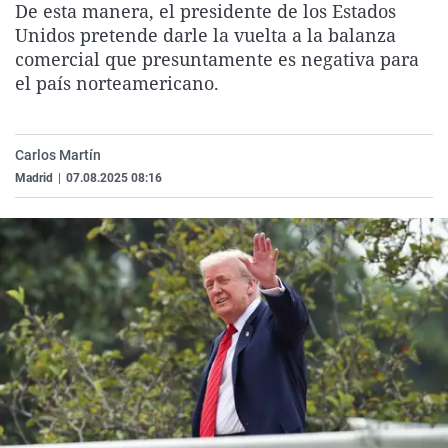
De esta manera, el presidente de los Estados
La rosa de los vientos
Caso
Extremadura
Virales
Unidos pretende darle la vuelta a la balanza
Gente viajera
Retornados
Galicia
Televisión
comercial que presuntamente es negativa para
el país norteamericano.
Como el perro y el gat
Equipo de investigaci
La Rioja
Elecciones
Operación Viuda Negr
Navarra
Carlos Martín
País Vasco
Madrid
|
07.08.2025 08:16