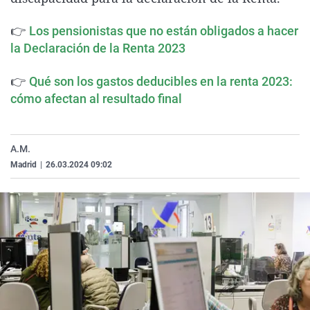
La rosa de los vientos
Caso
Extremadura
Virales
👉
Los pensionistas que no están obligados a hacer
Gente viajera
Retornados
Galicia
Televisión
la Declaración de la Renta 2023
Como el perro y el gat
Equipo de investigaci
La Rioja
Elecciones
👉
Qué son los gastos deducibles en la renta 2023:
Operación Viuda Negr
Navarra
cómo afectan al resultado final
País Vasco
A.M.
Madrid
|
26.03.2024 09:02