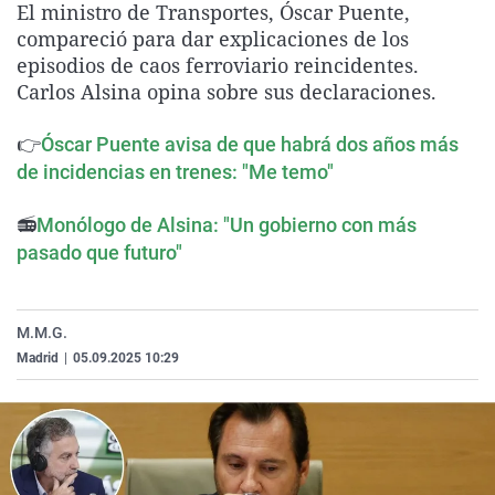
El ministro de Transportes, Óscar Puente,
La rosa de los vientos
Caso
Extremadura
Virales
compareció para dar explicaciones de los
Gente viajera
Retornados
Galicia
Televisión
episodios de caos ferroviario reincidentes.
Carlos Alsina opina sobre sus declaraciones.
Como el perro y el gat
Equipo de investigaci
La Rioja
Elecciones
Operación Viuda Negr
Navarra
👉
Óscar Puente avisa de que habrá dos años más
de incidencias en trenes: "Me temo"
País Vasco
📻
Monólogo de Alsina: "Un gobierno con más
pasado que futuro"
M.M.G.
Madrid
|
05.09.2025 10:29