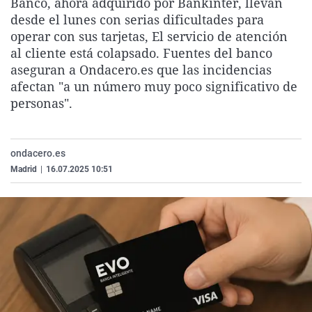
Banco, ahora adquirido por Bankinter, llevan
La rosa de los vientos
Caso
Extremadura
Virales
desde el lunes con serias dificultades para
operar con sus tarjetas, El servicio de atención
Gente viajera
Retornados
Galicia
Televisión
al cliente está colapsado. Fuentes del banco
Como el perro y el gat
Equipo de investigaci
La Rioja
Elecciones
aseguran a Ondacero.es que las incidencias
afectan "a un número muy poco significativo de
Operación Viuda Negr
Navarra
personas".
País Vasco
ondacero.es
Madrid
|
16.07.2025 10:51