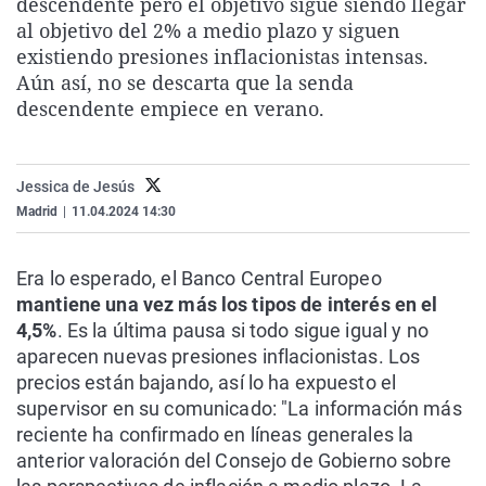
descendente pero el objetivo sigue siendo llegar
La rosa de los vientos
Caso
Extremadura
Virales
al objetivo del 2% a medio plazo y siguen
existiendo presiones inflacionistas intensas.
Gente viajera
Retornados
Galicia
Televisión
Aún así, no se descarta que la senda
Como el perro y el gat
Equipo de investigaci
La Rioja
Elecciones
descendente empiece en verano.
Operación Viuda Negr
Navarra
País Vasco
Jessica de Jesús
Madrid
|
11.04.2024 14:30
Era lo esperado, el Banco Central Europeo
mantiene una vez más los tipos de interés en el
4,5%
. Es la última pausa si todo sigue igual y no
aparecen nuevas presiones inflacionistas. Los
precios están bajando, así lo ha expuesto el
supervisor en su comunicado: "La información más
reciente ha confirmado en líneas generales la
anterior valoración del Consejo de Gobierno sobre