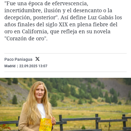
"Fue una época de efervescencia,
La rosa de los vientos
Caso
Extremadura
Virales
incertidumbre, ilusión y el desencanto o la
Gente viajera
Retornados
Galicia
Televisión
decepción, posterior". Así define Luz Gabás los
años finales del siglo XIX en plena fiebre del
Como el perro y el gat
Equipo de investigaci
La Rioja
Elecciones
oro en California, que refleja en su novela
Operación Viuda Negr
Navarra
"Corazón de oro".
País Vasco
Paco Paniagua
Madrid
|
22.09.2025 13:07