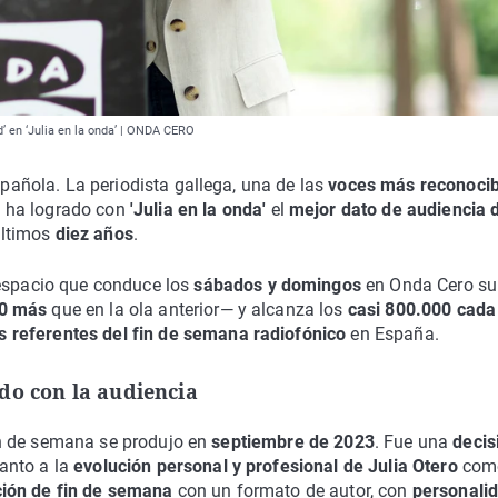
d’ en ‘Julia en la onda’ | ONDA CERO
spañola. La periodista gallega, una de las
voces más reconocib
, ha logrado con
'Julia en la onda'
el
mejor dato de audiencia 
últimos
diez años
.
 espacio que conduce los
sábados y domingos
en Onda Cero su
0 más
que en la ola anterior— y alcanza los
casi 800.000 cada
 referentes del fin de semana radiofónico
en España.
do con la audiencia
fin de semana se produjo en
septiembre de 2023
. Fue una
decis
anto a la
evolución personal y profesional de Julia Otero
como
ción de fin de semana
con un formato de autor, con
personali