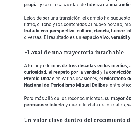
propia
, y con la capacidad de
fidelizar a una audi
Lejos de ser una transición, el cambio ha supuest
ritmo, el tono y los contenidos al nuevo horario, m
tratada con perspectiva
,
cultura
,
ciencia
,
humor in
diversas. El resultado es un espacio
vivo, versáti
El aval de una trayectoria intachable
A lo largo de
más de tres décadas en los medios
,
curiosidad
, el
respeto por la verdad
y la
convicción
Premio Ondas
en varias ocasiones, el
Micrófono d
Nacional de Periodismo Miguel Delibes
, entre ot
Pero más allá de los reconocimientos, su
mayor éx
permanece intacto
y que, a la vista de los datos,
s
Un valor clave dentro del crecimiento 