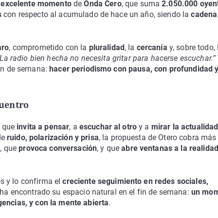
l
excelente momento
de
Onda Cero
, que suma
2.050.000 oyen
s
con respecto al acumulado de hace un año, siendo la
cadena
aro
, comprometido con la
pluralidad
, la
cercanía
y, sobre todo, 
“La radio bien hecha no necesita gritar para hacerse escuchar.”
fin de semana:
hacer periodismo con pausa, con profundidad 
uentro
o que
invita a pensar
, a
escuchar al otro
y a
mirar la actualida
de
ruido, polarización y prisa
, la propuesta de Otero cobra más
a
, que
provoca conversación
, y que
abre ventanas a la realida
s y lo confirma el
creciente seguimiento en redes sociales,
ha encontrado su espacio natural en el fin de semana:
un mo
gencias, y con la mente abierta
.