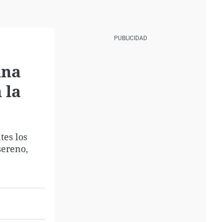
una
 la
tes los
sereno,