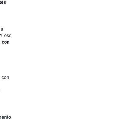
tes
la
Y ese
y con
d
con
d
mento