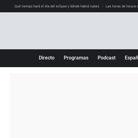
Qué tiempo hará el día del eclipse y dónde habrá nubes
Las horas de locura qu
Directo
Programas
Podcast
Espa
Más de uno
Los Perseguidos
Andalucía
Por fin
Malas decisiones
Aragón
Julia en la onda
Expedientes del más allá
Baleares
La brújula
El viaje del Guernica
Cantabria
Radioestadio
Invisibles
Cataluña
Radioestadio noche
Prohibido morirse
Comunidad de M
El colegio invisible
Esto no ha pasado
Comunitat Vale