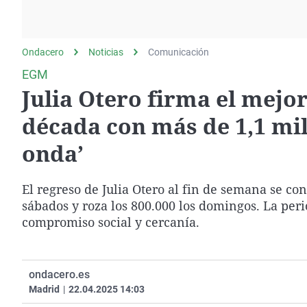
La rosa de los vientos
Caso
Extremadura
Gente viajera
Retornados
Galicia
Ondacero
Noticias
Como el perro y el
Comunicación
Equipo de investigación
La Rioja
gato
EGM
Operación Viuda
Navarra
Julia Otero firma el mejo
Negra
País Vasco
década con más de 1,1 mill
onda’
El regreso de Julia Otero al fin de semana se co
sábados y roza los 800.000 los domingos. La perio
compromiso social y cercanía.
ondacero.es
Madrid
|
22.04.2025 14:03