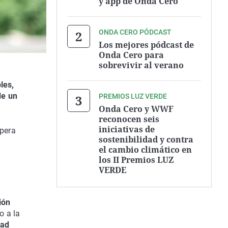
y app de Onda Cero
ONDA CERO PÓDCAST
Los mejores pódcast de
Onda Cero para
sobrevivir al verano
les,
de un
PREMIOS LUZ VERDE
Onda Cero y WWF
reconocen seis
iniciativas de
pera
sostenibilidad y contra
el cambio climático en
los II Premios LUZ
VERDE
ión
 a la
dad