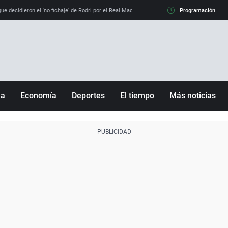
e decidieron el 'no fichaje' de Rodri por el Real Madrid y su 'sí' al Barça
Programación
La llamada de
ña
Economía
Deportes
El tiempo
Más noticias
Fútbol
Sociedad
Baloncesto
Mundo
Tenis
Salud
Motor
Cultura
Ciencia y Tecnología
adrid
Gastronomía
nciana
Medio ambiente