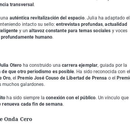
encia transversal
.
o una
auténtica revitalización del espacio
. Julia ha adaptado el
anteniendo intacto su sello:
entrevistas profundas
,
actualidad
teligente
y un
altavoz constante para temas sociales
y voces
l y profundamente humano
.
Julia Otero
ha construido una
carrera ejemplar
, guiada por la
 de que otro periodismo es posible
. Ha sido reconocida con e
e Oro
, el
Premio José Couso de Libertad de Prensa
o el
Premi
ros muchos galardones.
ito
ha sido siempre la
conexión con el público
. Un vínculo que
e renueva cada fin de semana
.
de Onda Cero