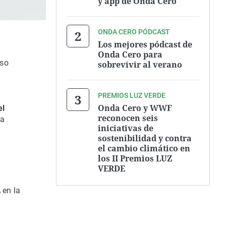
y app de Onda Cero
ONDA CERO PÓDCAST
Los mejores pódcast de
Onda Cero para
iso
sobrevivir al verano
PREMIOS LUZ VERDE
Onda Cero y WWF
el
reconocen seis
ía
iniciativas de
sostenibilidad y contra
el cambio climático en
los II Premios LUZ
VERDE
 en la