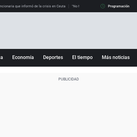
uncionaria que informó de la crisis en Ceuta
"No hay mafias, que no nos engañen": exper
Programación
ña
Economía
Deportes
El tiempo
Más noticias
Fútbol
Sociedad
Baloncesto
Mundo
Tenis
Salud
Motor
Cultura
Ciencia y Tecnología
adrid
Gastronomía
nciana
Medio ambiente