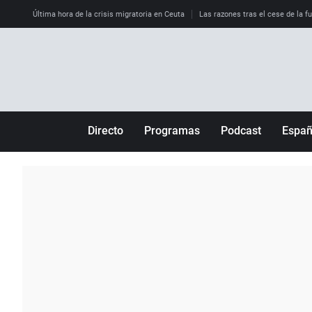
Última hora de la crisis migratoria en Ceuta
Las razones tras el cese de la f
Directo
Programas
Podcast
Espa
Más de uno
Los Perseguidos
Andalucía
Por fin
Malas decisiones
Aragón
Julia en la onda
Expedientes del más allá
Baleares
La brújula
El viaje del Guernica
Cantabria
Radioestadio
Invisibles
Cataluña
Radioestadio noche
Prohibido morirse
Comunidad de M
El colegio invisible
Esto no ha pasado
Comunitat Vale