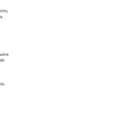
ntro,
ha
mueve
 de
ia,