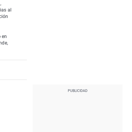
,
ias al
ción
o en
nde,