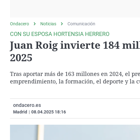
La rosa de los vientos
Caso
Extremadura
Gente viajera
Retornados
Galicia
Ondacero
Noticias
Como el perro y el
Comunicación
Equipo de investigación
La Rioja
gato
CON SU ESPOSA HORTENSIA HERRERO
Operación Viuda
Navarra
Juan Roig invierte 184 mi
Negra
País Vasco
2025
Tras aportar más de 163 millones en 2024, el pr
emprendimiento, la formación, el deporte y la c
ondacero.es
Madrid
|
08.04.2025 18:16