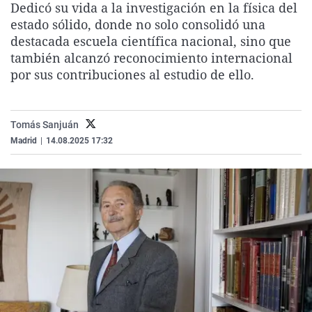
Dedicó su vida a la investigación en la física del
La rosa de los vientos
Caso
Extremadura
Virales
estado sólido, donde no solo consolidó una
Gente viajera
Retornados
Galicia
Televisión
destacada escuela científica nacional, sino que
también alcanzó reconocimiento internacional
Como el perro y el gat
Equipo de investigaci
La Rioja
Elecciones
por sus contribuciones al estudio de ello.
Operación Viuda Negr
Navarra
País Vasco
Tomás Sanjuán
Madrid
|
14.08.2025 17:32