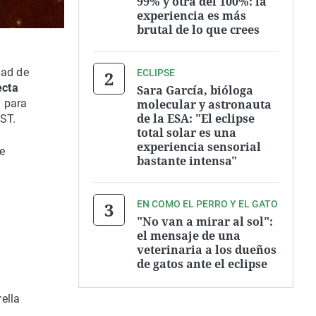
99% y otra del 100%: la
experiencia es más
brutal de lo que crees
dad de
ECLIPSE
ecta
Sara García, bióloga
molecular y astronauta
a para
de la ESA: "El eclipse
WST.
total solar es una
experiencia sensorial
e
bastante intensa"
EN COMO EL PERRO Y EL GATO
"No van a mirar al sol":
el mensaje de una
veterinaria a los dueños
de gatos ante el eclipse
ella