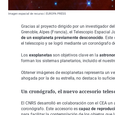
Imagen espacial de recurso | EUROPA PRESS
Gracias al proyecto dirigido por un investigador d
Grenoble, Alpes (Francia), el Telescopio Espacia
de un exoplaneta previamente desconocido
. Este
el telescopio y se logró mediante un coronógrafo d
Los
exoplanetas
son objetivos clave en la
astrono
forman los sistemas planetarios, incluido el nuestr
Obtener imágenes de exoplanetas representa un v
ahogada por la de su estrella, no destaca lo suficie
Un cronógrafo, el nuevo accesorio teles
El CNRS desarrolló en colaboración con el CEA un 
coronógrafo. Este accesorio es
capaz de reproduci
para facilitar la contemplación de los objetos que 