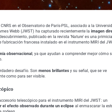
el CNRS en el Observatorio de París-PSL, asociado a la Universi
l James Webb (JWST) ha capturado recientemente la
imagen dir
 descubrimiento, publicado en la revista 'Nature' es una primici
e fabricación francesa instalado en el instrumento MIRI del J
mía observacional
, ya que ayudan a comprender mejor cómo s
o.
erdadero desafío. Son
menos brillantes
y su señal, que se ve
nte como para ser visible.
cópico
accesorio telescópico para el instrumento MIRI del JWST: un
r el efecto observado durante un eclipse
al enmascarar la estr
la rodean.