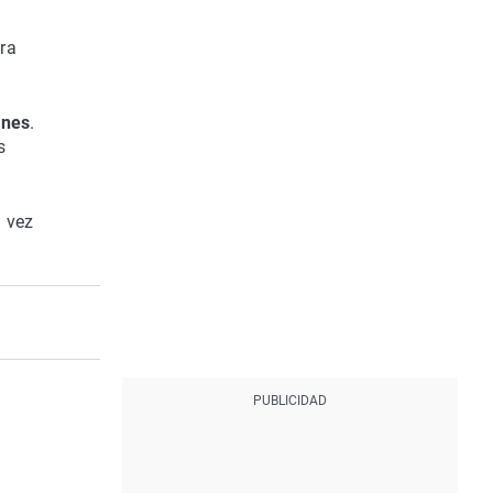
tra
enes
.
s
a vez