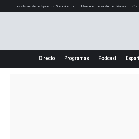
Las claves del eclipse con Sara García
Muere el padre de Leo Messi
Cont
Directo
Programas
Podcast
Espa
Más de uno
Los Perseguidos
Andalucía
Por fin
Malas decisiones
Aragón
Julia en la onda
Expedientes del más allá
Baleares
La brújula
El viaje del Guernica
Cantabria
Radioestadio
Invisibles
Cataluña
Radioestadio noche
Prohibido morirse
Comunidad de M
El colegio invisible
Esto no ha pasado
Comunitat Vale