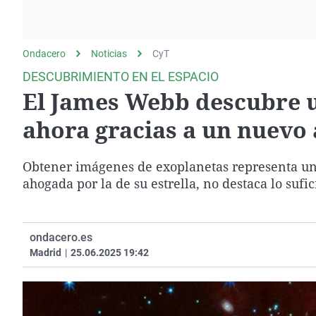
La rosa de los vientos
Caso
Extremadura
Gente viajera
Retornados
Galicia
Ondacero
Noticias
Como el perro y el
CyT
Equipo de investigación
La Rioja
gato
DESCUBRIMIENTO EN EL ESPACIO
Operación Viuda
Navarra
El James Webb descubre 
Negra
País Vasco
ahora gracias a un nuevo 
Obtener imágenes de exoplanetas representa un 
ahogada por la de su estrella, no destaca lo sufi
ondacero.es
Madrid
|
25.06.2025 19:42