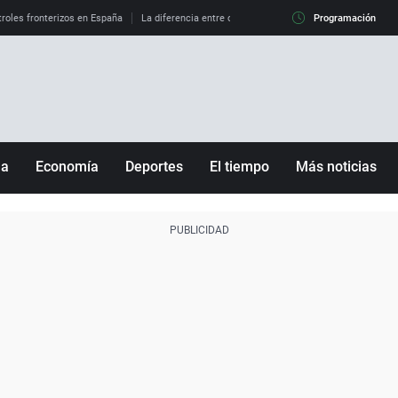
roles fronterizos en España
La diferencia entre observar el eclipse al 99% y al 100%
Programación
ña
Economía
Deportes
El tiempo
Más noticias
Fútbol
Sociedad
Baloncesto
Mundo
Tenis
Salud
Motor
Cultura
Ciencia y Tecnología
adrid
Gastronomía
nciana
Medio ambiente