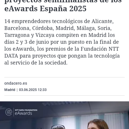
La rosa de los vientos
Caso
Extremadura
Virales
eAwards España 2025
Gente viajera
Retornados
Galicia
Televisión
14 emprendedores tecnológicos de Alicante,
Como el perro y el gat
Equipo de investigaci
La Rioja
Elecciones
Barcelona, Córdoba, Madrid, Málaga, Soria,
Tarragona y Vizcaya compiten en Madrid los
Operación Viuda Negr
Navarra
días 2 y 3 de junio por un puesto en la final de
País Vasco
los eAwards, los premios de la Fundación NTT
DATA para proyectos que pongan la tecnología
al servicio de la sociedad.
ondacero.es
Madrid
|
03.06.2025 12:33