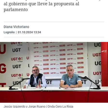
al gobierno que lleve la propuesta al
La rosa de los vientos
Caso
Extremadura
Virales
parlamento
Gente viajera
Retornados
Galicia
Televisión
Como el perro y el gat
Equipo de investigaci
La Rioja
Elecciones
Diana Victoriano
Operación Viuda Negr
Navarra
Logroño
|
01.10.2024 13:34
País Vasco
Jesús Izquierdo y Jorge Ruano | Onda Cero La Rioja