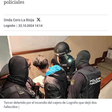
policiales
La rosa de los vientos
Caso
Extremadura
Virales
Gente viajera
Retornados
Galicia
Televisión
Onda Cero La Rioja
Como el perro y el gat
Equipo de investigaci
La Rioja
Elecciones
Logroño
|
22.10.2024 14:14
Operación Viuda Negr
Navarra
País Vasco
Tercer detenido por el incendio del cajero de Logroño que dejó dos
fallecidos |