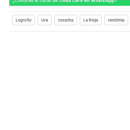
¿Conoces el canal de
Onda Cero en WhatsApp?
Logroño
Uva
cosecha
La Rioja
vendimia