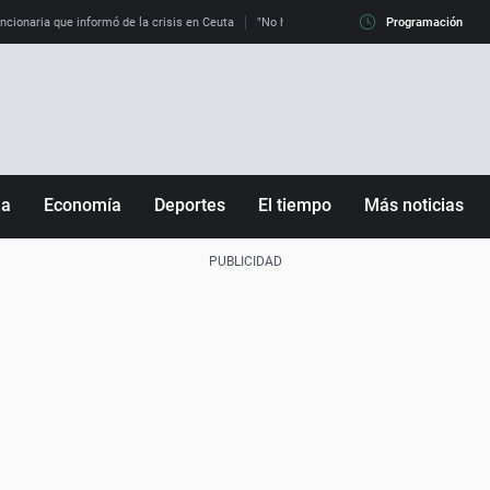
uncionaria que informó de la crisis en Ceuta
"No hay mafias, que no nos engañen": exper
Programación
ña
Economía
Deportes
El tiempo
Más noticias
Fútbol
Sociedad
Baloncesto
Mundo
Tenis
Salud
Motor
Cultura
Ciencia y Tecnología
adrid
Gastronomía
nciana
Medio ambiente