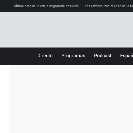
Última hora de la crisis migratoria en Ceuta
Las razones tras el cese de la f
Directo
Programas
Podcast
Espa
Más de uno
Los Perseguidos
Andalucía
Por fin
Malas decisiones
Aragón
Julia en la onda
Expedientes del más allá
Baleares
La brújula
El viaje del Guernica
Cantabria
Radioestadio
Invisibles
Cataluña
Radioestadio noche
Prohibido morirse
Comunidad de M
El colegio invisible
Esto no ha pasado
Comunitat Vale