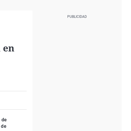
a en
 de
 de