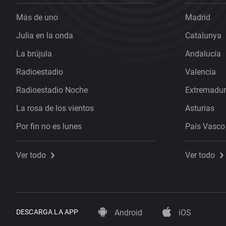
Más de uno
Madrid
Julia en la onda
Catalunya
La brújula
Andalucía
Radioestadio
Valencia
Radioestadio Noche
Extremadu
La rosa de los vientos
Asturias
Por fin no es lunes
País Vasco
Ver todo
Ver todo
DESCARGA LA APP
Android
iOS