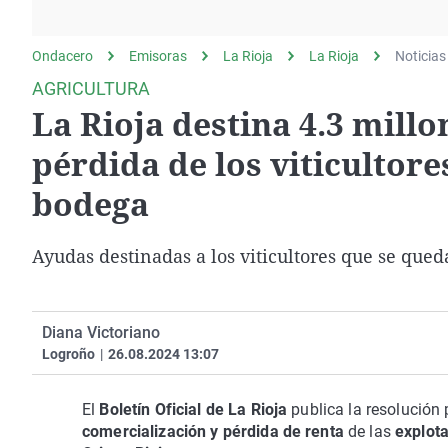
La rosa de los vientos
Caso
Extremadura
Gente viajera
Retornados
Galicia
Ondacero
Emisoras
La Rioja
La Rioja
Noticias
Como el perro y el
Equipo de investigación
La Rioja
AGRICULTURA
gato
La Rioja destina 4.3 millo
Operación Viuda
Navarra
Negra
País Vasco
pérdida de los viticultore
bodega
Ayudas destinadas a los viticultores que se que
Diana Victoriano
Logroño
|
26.08.2024 13:07
El
Boletín Oficial de La Rioja
publica la resolución 
comercialización y pérdida de renta
de las
explota