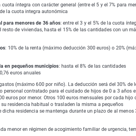
a cuota íntegra con carácter general (entre el 5 y el 7% para m
 de la cuota integra autonómica
ual para menores de 36 años
: entre el 3 y el 5% de la cuota ínte
l resto de viviendas, hasta el 15% de las cantidades con un m
ños
: 10% de la renta (máximo deducción 300 euros) o 20% (m
da en pequeños municipios
: hasta el 8% de las cantidades
450,76 euros anuales
s gastos (máximo 600 por niño). La deducción será del 30% de l
s o personal contratado para el cuidado de hijos de 0 a 3 años 
0 euros por menor. Otros 100 euros mensuales por cada hijo 
 su residencia habitual o trasladen la misma a pequeños
ue dicha residencia se mantenga durante un plazo de al menos 
ada menor en régimen de acogimiento familiar de urgencia, te