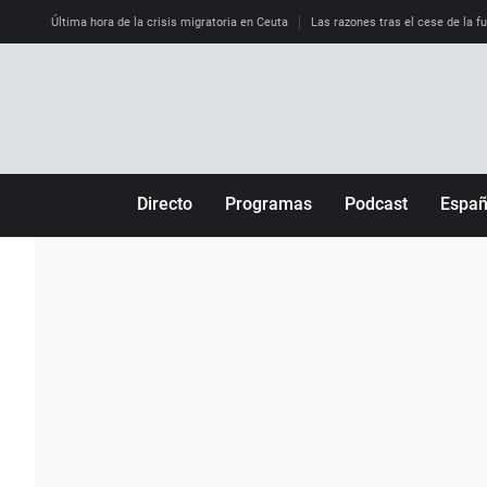
Última hora de la crisis migratoria en Ceuta
Las razones tras el cese de la f
Directo
Programas
Podcast
Espa
Más de uno
Los Perseguidos
Andalucía
Por fin
Malas decisiones
Aragón
Julia en la onda
Expedientes del más allá
Baleares
La brújula
El viaje del Guernica
Cantabria
Radioestadio
Invisibles
Cataluña
Radioestadio noche
Prohibido morirse
Comunidad de M
El colegio invisible
Esto no ha pasado
Comunitat Vale