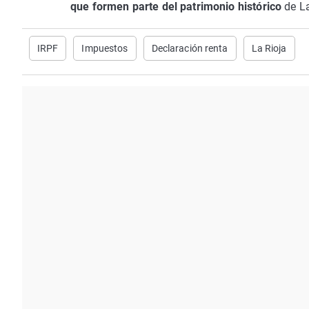
que formen parte del patrimonio histórico
de La
IRPF
Impuestos
Declaración renta
La Rioja