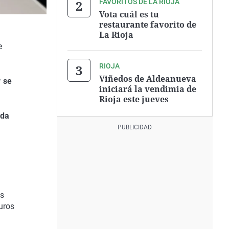
FAVORITOS DE LA RIOJA
Vota cuál es tu
restaurante favorito de
La Rioja
e
RIOJA
Viñedos de Aldeanueva
r se
iniciará la vendimia de
Rioja este jueves
nda
os
uros