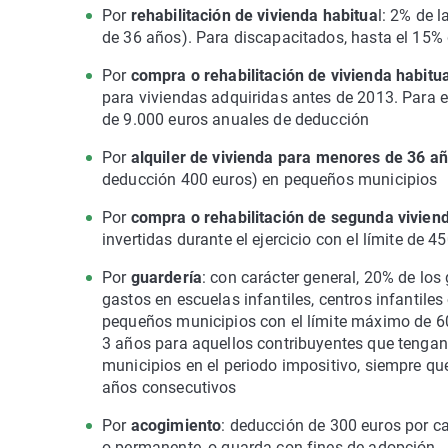
Por
rehabilitación de vivienda habitua
l: 2% de l
de 36 años). Para discapacitados, hasta el 15%
Por
compra o rehabilitación de vivienda habit
para viviendas adquiridas antes de 2013. Para e
de 9.000 euros anuales de deducción
Por
alquiler de vivienda para menores de 36 a
deducción 400 euros) en pequeños municipios
Por
compra o rehabilitación de segunda vivien
invertidas durante el ejercicio con el límite de 
Por
guardería
: con carácter general, 20% de lo
gastos en escuelas infantiles, centros infantile
pequeños municipios con el límite máximo de 60
3 años para aquellos contribuyentes que tengan
municipios en el periodo impositivo, siempre q
años consecutivos
Por
acogimiento
: deducción de 300 euros por c
o permanente, o guarda con fines de adopción