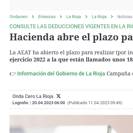
La rosa de los vientos
Caso
Extremadura
Gente viajera
Retornados
Galicia
Ondacero
Emisoras
La Rioja
La Rioja
Noticias
Como el perro y el
Equipo de investigación
La Rioja
CONSULTE LAS DEDUCCIONES VIGENTES EN LA RI
gato
Hacienda abre el plazo pa
Operación Viuda
Navarra
Negra
País Vasco
La AEAT ha abierto el plazo para realizar (por in
ejercicio 2022 a la que están llamados unos 1
👉
Campaña d
Información del Gobierno de La Rioja
Onda Cero La Rioja
Logroño
|
20.04.2023 06:00
(Publicado 11.04.2023 09:49)