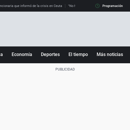
uncionaria que informó de la crisis en Ceuta
"No hay mafias, que no nos engañen": exper
Programación
ña
Economía
Deportes
El tiempo
Más noticias
Fútbol
Sociedad
Baloncesto
Mundo
Tenis
Salud
Motor
Cultura
Ciencia y Tecnología
adrid
Gastronomía
nciana
Medio ambiente