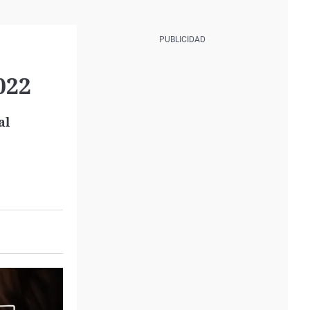
022
al