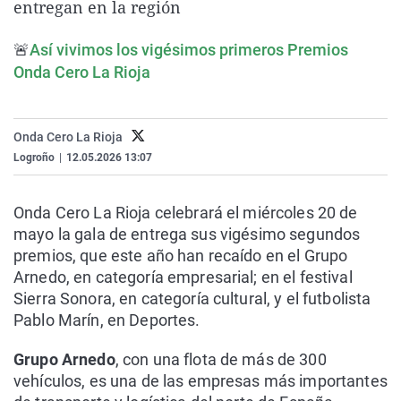
entregan en la región
La rosa de los vientos
Caso
Extremadura
Virales
Gente viajera
Retornados
Galicia
Televisión
🚨
Así vivimos los vigésimos primeros Premios
Onda Cero La Rioja
Como el perro y el gat
Equipo de investigaci
La Rioja
Elecciones
Operación Viuda Negr
Navarra
Onda Cero La Rioja
País Vasco
Logroño
|
12.05.2026 13:07
Onda Cero La Rioja celebrará el miércoles 20 de
mayo la gala de entrega sus vigésimo segundos
premios, que este año han recaído en el Grupo
Arnedo, en categoría empresarial; en el festival
Sierra Sonora, en categoría cultural, y el futbolista
Pablo Marín, en Deportes.
Grupo Arnedo
, con una flota de más de 300
vehículos, es una de las empresas más importantes