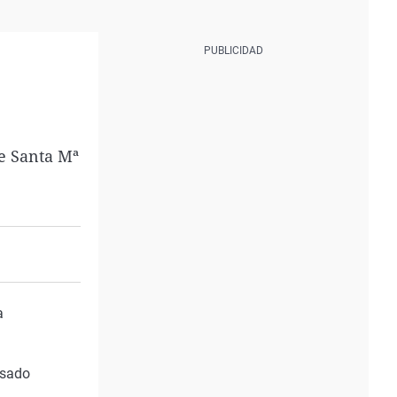
de Santa Mª
a
asado