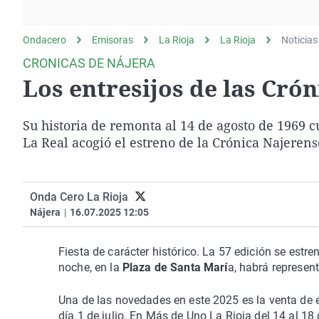
La rosa de los vientos
Caso
Extremadura
Gente viajera
Retornados
Galicia
Ondacero
Emisoras
La Rioja
La Rioja
Noticias
Como el perro y el
Equipo de investigación
La Rioja
CRONICAS DE NÁJERA
gato
Los entresijos de las Crón
Operación Viuda
Navarra
Negra
País Vasco
Su historia de remonta al 14 de agosto de 1969 c
La Real acogió el estreno de la Crónica Najerens
Onda Cero La Rioja
Nájera
|
16.07.2025 12:05
Fiesta de carácter histórico. La 57 edición se estren
noche, en la
Plaza de Santa Marí
a, habrá represen
Una de las novedades en este 2025 es la venta de e
día 1 de julio. En Más de Uno La Rioja del 14 al 1