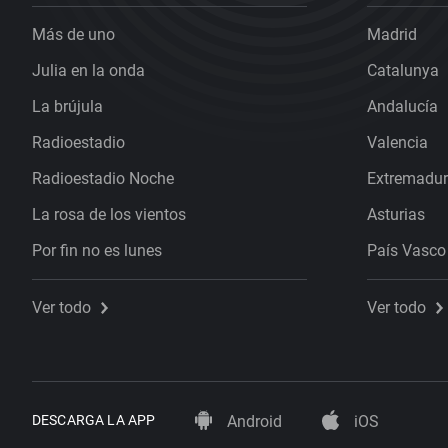
Más de uno
Madrid
Julia en la onda
Catalunya
La brújula
Andalucía
Radioestadio
Valencia
Radioestadio Noche
Extremadu
La rosa de los vientos
Asturias
Por fin no es lunes
País Vasco
Ver todo
Ver todo
DESCARGA LA APP
Android
iOS