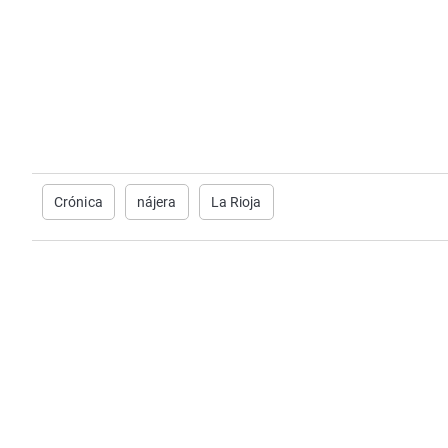
Crónica
nájera
La Rioja