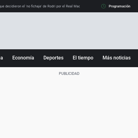
e decidieron el 'no fichaje' de Rodri por el Real Madrid y su 'sí' al Barça
Programación
La llamada de
ña
Economía
Deportes
El tiempo
Más noticias
Fútbol
Sociedad
Baloncesto
Mundo
Tenis
Salud
Motor
Cultura
Ciencia y Tecnología
adrid
Gastronomía
nciana
Medio ambiente