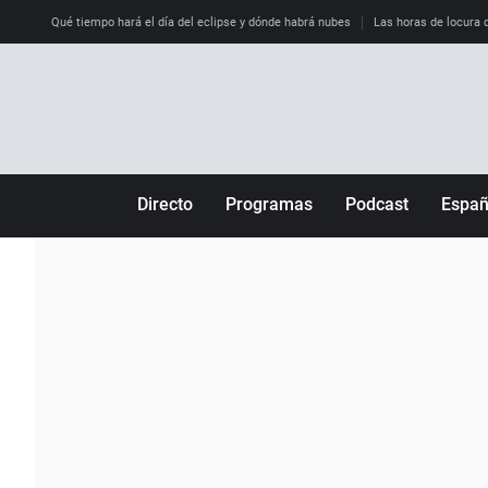
Qué tiempo hará el día del eclipse y dónde habrá nubes
Las horas de locura qu
Directo
Programas
Podcast
Espa
Más de uno
Los Perseguidos
Andalucía
Por fin
Malas decisiones
Aragón
Julia en la onda
Expedientes del más allá
Baleares
La brújula
El viaje del Guernica
Cantabria
Radioestadio
Invisibles
Cataluña
Radioestadio noche
Prohibido morirse
Comunidad de M
El colegio invisible
Esto no ha pasado
Comunitat Vale