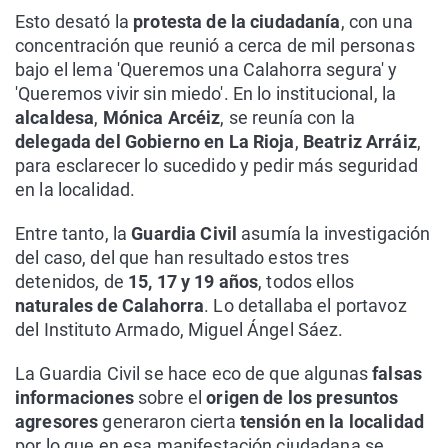
Esto desató la
protesta de la ciudadanía
, con una
concentración que reunió a cerca de mil personas
bajo el lema 'Queremos una Calahorra segura' y
'Queremos vivir sin miedo'. En lo institucional, la
alcaldesa
,
Mónica Arcéiz
, se reunía con la
delegada del Gobierno en La Rioja
,
Beatriz Arráiz
,
para esclarecer lo sucedido y pedir más seguridad
en la localidad.
Entre tanto, la
Guardia Civil
asumía la investigación
del caso, del que han resultado estos tres
detenidos, de
15, 17 y 19 años
, todos ellos
naturales de Calahorra
. Lo detallaba el portavoz
del Instituto Armado, Miguel Ángel Sáez.
La Guardia Civil se hace eco de que algunas
falsas
informaciones
sobre el
origen de los presuntos
agresores
generaron cierta
tensión en la localidad
por lo que en esa manifestación ciudadana se