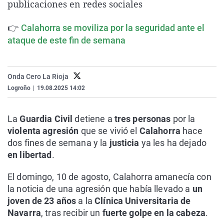
publicaciones en redes sociales
La rosa de los vientos
Caso
Extremadura
Virales
Gente viajera
Retornados
Galicia
Televisión
👉​
Calahorra se moviliza por la seguridad ante el
ataque de este fin de semana
Como el perro y el gat
Equipo de investigaci
La Rioja
Elecciones
Operación Viuda Negr
Navarra
Onda Cero La Rioja
País Vasco
Logroño
|
19.08.2025 14:02
La
Guardia Civil
detiene a
tres personas
por la
violenta agresión
que se vivió el
Calahorra
hace
dos fines de semana y la
justicia
ya les ha dejado
en libertad
.
El domingo, 10 de agosto, Calahorra amanecía con
la noticia de una agresión que había llevado a
un
joven de 23 años
a la
Clínica Universitaria de
Navarra
, tras recibir un
fuerte golpe en la cabeza
.