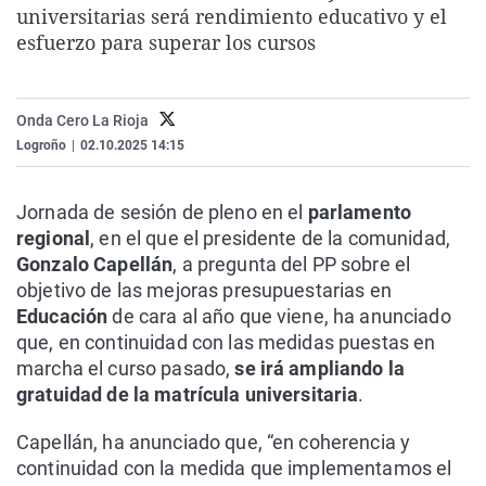
universitarias será rendimiento educativo y el
La rosa de los vientos
Caso
Extremadura
Virales
esfuerzo para superar los cursos
Gente viajera
Retornados
Galicia
Televisión
Como el perro y el gat
Equipo de investigaci
La Rioja
Elecciones
Onda Cero La Rioja
Operación Viuda Negr
Navarra
Logroño
|
02.10.2025 14:15
País Vasco
Jornada de sesión de pleno en el
parlamento
regional
, en el que el presidente de la comunidad,
Gonzalo Capellán
, a pregunta del PP sobre el
objetivo de las mejoras presupuestarias en
Educación
de cara al año que viene, ha anunciado
que, en continuidad con las medidas puestas en
marcha el curso pasado,
se irá ampliando la
gratuidad de la matrícula universitaria
.
Capellán, ha anunciado que, “en coherencia y
continuidad con la medida que implementamos el