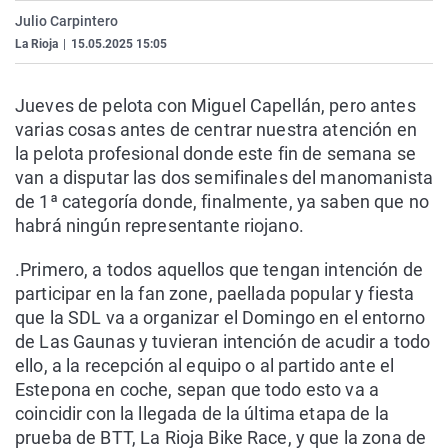
La rosa de los vientos
Caso
Extremadura
Virales
Julio Carpintero
La Rioja
|
15.05.2025 15:05
Gente viajera
Retornados
Galicia
Televisión
Como el perro y el gat
Equipo de investigaci
La Rioja
Elecciones
Jueves de pelota con Miguel Capellán, pero antes
Operación Viuda Negr
Navarra
varias cosas antes de centrar nuestra atención en
la pelota profesional donde este fin de semana se
País Vasco
van a disputar las dos semifinales del manomanista
de 1ª categoría donde, finalmente, ya saben que no
habrá ningún representante riojano.
.Primero, a todos aquellos que tengan intención de
participar en la fan zone, paellada popular y fiesta
que la SDL va a organizar el Domingo en el entorno
de Las Gaunas y tuvieran intención de acudir a todo
ello, a la recepción al equipo o al partido ante el
Estepona en coche, sepan que todo esto va a
coincidir con la llegada de la última etapa de la
prueba de BTT, La Rioja Bike Race, y que la zona de