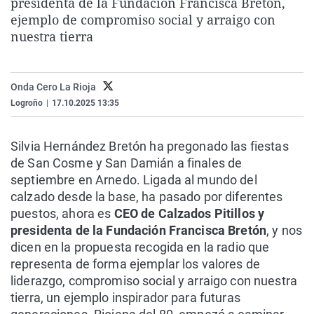
presidenta de la Fundación Francisca Bretón,
La rosa de los vientos
Caso
Extremadura
Virales
ejemplo de compromiso social y arraigo con
nuestra tierra
Gente viajera
Retornados
Galicia
Televisión
Como el perro y el gat
Equipo de investigaci
La Rioja
Elecciones
Operación Viuda Negr
Navarra
Onda Cero La Rioja
Logroño
|
17.10.2025 13:35
País Vasco
Silvia Hernández Bretón ha pregonado las fiestas
de San Cosme y San Damián a finales de
septiembre en Arnedo. Ligada al mundo del
calzado desde la base, ha pasado por diferentes
puestos, ahora es
CEO de Calzados Pitillos y
presidenta de la Fundación Francisca Bretón
, y nos
dicen en la propuesta recogida en la radio que
representa de forma ejemplar los valores de
liderazgo, compromiso social y arraigo con nuestra
tierra, un ejemplo inspirador para futuras