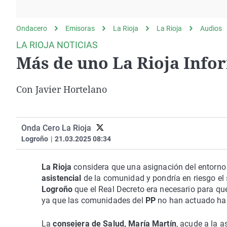
La rosa de los vientos
Caso
Extremadura
Gente viajera
Retornados
Galicia
Ondacero
Emisoras
La Rioja
La Rioja
Audios
Como el perro y el
Equipo de investigación
La Rioja
LA RIOJA NOTICIAS
gato
Más de uno La Rioja Infor
Operación Viuda
Navarra
Negra
País Vasco
Con Javier Hortelano
Onda Cero La Rioja
Logroño
|
21.03.2025 08:34
La Rioja
considera que una asignación del entor
asistencial
de la comunidad y pondría en riesgo el 
Logroño
que el Real Decreto era necesario para qu
ya que las comunidades del
PP
no han actuado ha
La
consejera de Salud, María Martín
, acude a la 