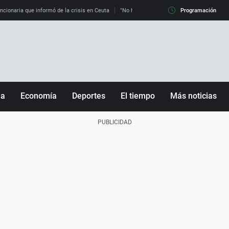
uncionaria que informó de la crisis en Ceuta
"No hay mafias, que no nos engañen": exper
Programación
ña
Economía
Deportes
El tiempo
Más noticias
Fútbol
Sociedad
Baloncesto
Mundo
Tenis
Salud
Motor
Cultura
Ciencia y Tecnología
adrid
Gastronomía
nciana
Medio ambiente