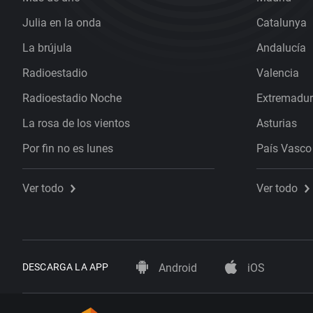
Julia en la onda
Catalunya
La brújula
Andalucía
Radioestadio
Valencia
Radioestadio Noche
Extremadu
La rosa de los vientos
Asturias
Por fin no es lunes
País Vasco
Ver todo
Ver todo
DESCARGA LA APP
Android
iOS