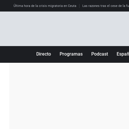
Última hora de la crisis migratoria en Ceuta
Las razones tras el cese de la f
Directo
Programas
Podcast
Espa
Más de uno
Los Perseguidos
Andalucía
Por fin
Malas decisiones
Aragón
Julia en la onda
Expedientes del más allá
Baleares
La brújula
El viaje del Guernica
Cantabria
Radioestadio
Invisibles
Cataluña
Radioestadio noche
Prohibido morirse
Comunidad de M
El colegio invisible
Esto no ha pasado
Comunitat Vale