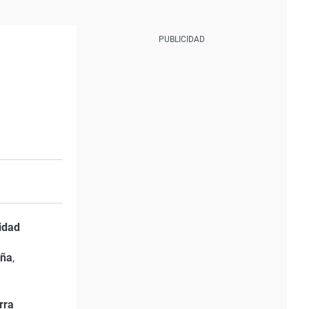
idad
ña
,
rra