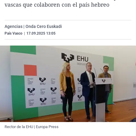
vascas que colaboren con el país hebreo
La rosa de los vientos
Caso
Extremadura
Virales
Gente viajera
Retornados
Galicia
Televisión
Como el perro y el gat
Equipo de investigaci
La Rioja
Elecciones
Agencias | Onda Cero Euskadi
País Vasco
|
17.09.2025 13:05
Operación Viuda Negr
Navarra
País Vasco
Rector de la EHU | Europa Press