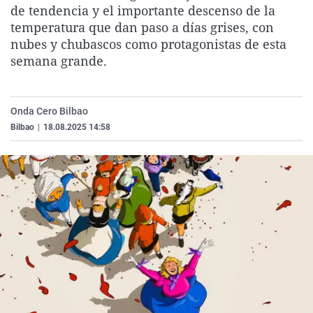
de tendencia y el importante descenso de la
La rosa de los vientos
Caso
Extremadura
Virales
temperatura que dan paso a días grises, con
Gente viajera
Retornados
Galicia
Televisión
nubes y chubascos como protagonistas de esta
semana grande.
Como el perro y el gat
Equipo de investigaci
La Rioja
Elecciones
Operación Viuda Negr
Navarra
País Vasco
Onda Cero Bilbao
Bilbao
|
18.08.2025 14:58