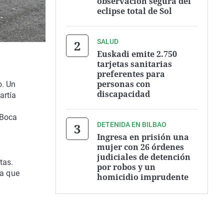
observación segura del
eclipse total de Sol
SALUD
Euskadi emite 2.750
tarjetas sanitarias
preferentes para
personas con
o. Un
discapacidad
artía
 Boca
DETENIDA EN BILBAO
Ingresa en prisión una
mujer con 26 órdenes
judiciales de detención
tas.
por robos y un
ra que
homicidio imprudente