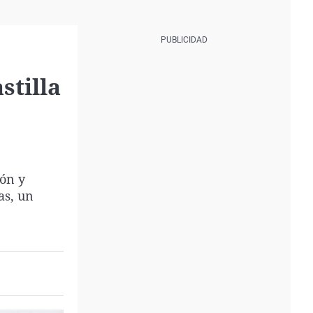
stilla
eón y
as, un