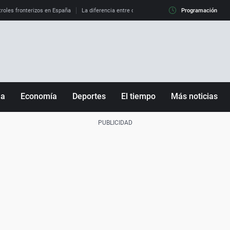
roles fronterizos en España
La diferencia entre observar el eclipse al 99% y al 100%
Programación
ña
Economía
Deportes
El tiempo
Más noticias
Fútbol
Sociedad
Baloncesto
Mundo
Tenis
Salud
Motor
Cultura
Ciencia y Tecnología
adrid
Gastronomía
nciana
Medio ambiente