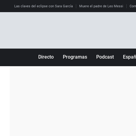
Las claves del eclipse con Sara García
Muere el padre de Leo Messi
Cont
Directo
Programas
Podcast
Espa
Más de uno
Los Perseguidos
Andalucía
Por fin
Malas decisiones
Aragón
Julia en la onda
Expedientes del más allá
Baleares
La brújula
El viaje del Guernica
Cantabria
Radioestadio
Invisibles
Cataluña
Radioestadio noche
Prohibido morirse
Comunidad de M
El colegio invisible
Esto no ha pasado
Comunitat Vale