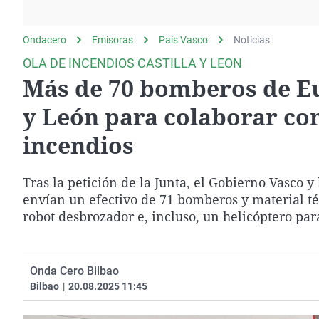
La rosa de los vientos
Caso
Extremadura
Gente viajera
Retornados
Galicia
Ondacero
Emisoras
País Vasco
Noticias
Como el perro y el
Equipo de investigación
La Rioja
OLA DE INCENDIOS CASTILLA Y LEON
gato
Más de 70 bomberos de Eu
Operación Viuda
Navarra
Negra
País Vasco
y León para colaborar con
incendios
Tras la petición de la Junta, el Gobierno Vasco y
envían un efectivo de 71 bomberos y material t
robot desbrozador e, incluso, un helicóptero par
Onda Cero Bilbao
Bilbao
|
20.08.2025 11:45