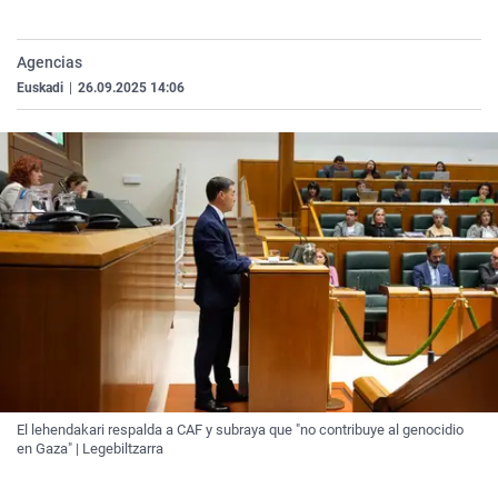
La rosa de los vientos
Caso
Extremadura
Virales
Gente viajera
Retornados
Galicia
Televisión
Agencias
Euskadi
|
26.09.2025 14:06
Como el perro y el gat
Equipo de investigaci
La Rioja
Elecciones
Operación Viuda Negr
Navarra
País Vasco
El lehendakari respalda a CAF y subraya que "no contribuye al genocidio
en Gaza" | Legebiltzarra