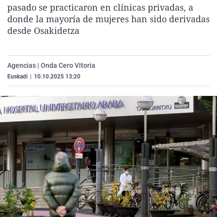
pasado se practicaron en clínicas privadas, a
La rosa de los vientos
Caso
Extremadura
Virales
donde la mayoría de mujeres han sido derivadas
Gente viajera
Retornados
Galicia
Televisión
desde Osakidetza
Como el perro y el gat
Equipo de investigaci
La Rioja
Elecciones
Operación Viuda Negr
Navarra
Agencias | Onda Cero Vitoria
País Vasco
Euskadi
|
10.10.2025 13:20