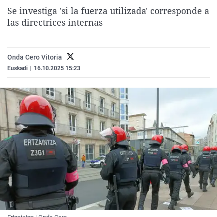
La rosa de los vientos
Caso
Extremadura
Virales
Se investiga 'si la fuerza utilizada' corresponde a
las directrices internas
Gente viajera
Retornados
Galicia
Televisión
Como el perro y el gat
Equipo de investigaci
La Rioja
Elecciones
Onda Cero Vitoria
Operación Viuda Negr
Navarra
Euskadi
|
16.10.2025 15:23
País Vasco