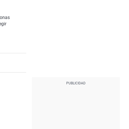
sonas
egir