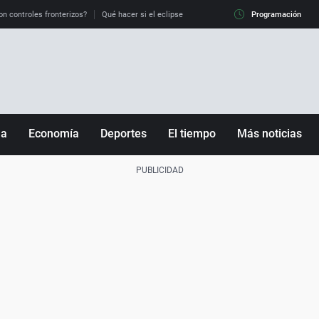
on controles fronterizos?
Qué hacer si el eclipse me pilla conduciendo
Programación
Qué tiempo 
ña
Economía
Deportes
El tiempo
Más noticias
Fútbol
Sociedad
Baloncesto
Mundo
Tenis
Salud
Motor
Cultura
Ciencia y Tecnología
adrid
Gastronomía
nciana
Medio ambiente