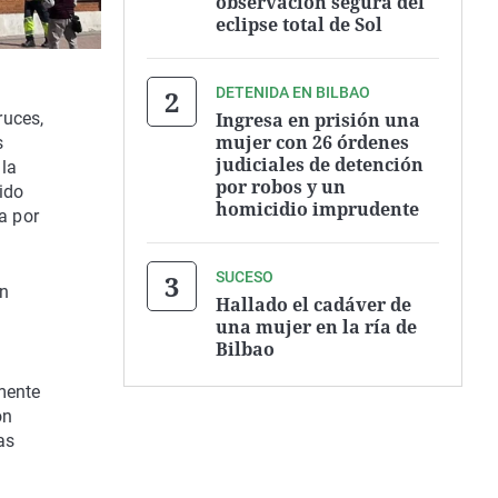
observación segura del
eclipse total de Sol
DETENIDA EN BILBAO
Ingresa en prisión una
ruces,
mujer con 26 órdenes
s
judiciales de detención
 la
por robos y un
ido
homicidio imprudente
a por
SUCESO
en
Hallado el cadáver de
una mujer en la ría de
Bilbao
lmente
ón
as