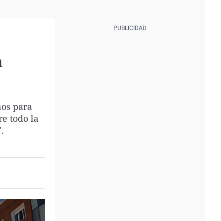
n
ños para
e todo la
.