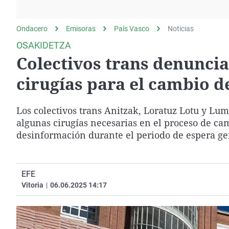
La rosa de los vientos
Caso
Extremadura
Gente viajera
Retornados
Galicia
Ondacero
Emisoras
País Vasco
Noticias
Como el perro y el
Equipo de investigación
La Rioja
OSAKIDETZA
gato
Colectivos trans denuncia
Operación Viuda
Navarra
Negra
País Vasco
cirugías para el cambio d
Los colectivos trans Anitzak, Loratuz Lotu y Lu
algunas cirugías necesarias en el proceso de ca
desinformación durante el periodo de espera ge
EFE
Vitoria
|
06.06.2025 14:17