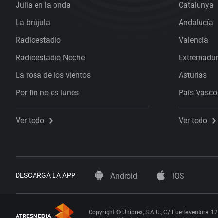
Julia en la onda
Catalunya
La brújula
Andalucía
Radioestadio
Valencia
Radioestadio Noche
Extremadu
La rosa de los vientos
Asturias
Por fin no es lunes
País Vasco
Ver todo
Ver todo
DESCARGA LA APP
Android
iOS
Copyright © Uniprex, S.A.U., C/ Fuerteventura 12