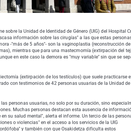
e sobre la Unidad de Identidad de Género (UIG) del Hospital C
escasa información sobre las cirugías" a las que estas persona
ra -"más de 5 años"- son la vaginoplastia (reconstrucción de
mas), mientras que para una mastecmomía (extirpación del tej
nque en este caso la demora es "muy variable" sin que se sep
iectomía (extirpación de los testículos) que suele practicarse 
orado con testimonios de 42 personas usuarias de la Unidad de
 las personas usuarias, no solo por su duración, sino especia
aciones. Muchas personas destacan esta ausencia de informaci
n su salud mental", alerta el informe. Un tercio de las person
ones o violencias" en el acceso a los servicios de la UIG
gordófoba" y también con que Osakidetza dificulta estos