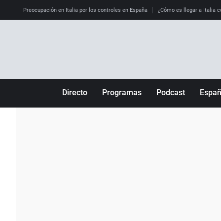
Preocupación en Italia por los controles en España
¿Cómo es llegar a Italia c
Directo
Programas
Podcast
Espa
Más de uno
Los Perseguidos
Andalucía
Por fin
Malas decisiones
Aragón
Julia en la onda
Expedientes del más allá
Baleares
La brújula
El viaje del Guernica
Cantabria
Radioestadio
Invisibles
Cataluña
Radioestadio noche
Prohibido morirse
Comunidad de M
El colegio invisible
Esto no ha pasado
Comunitat Vale