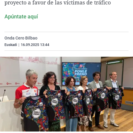
proyecto a favor de las víctimas de tráfico
La rosa de los vientos
Caso
Extremadura
Virales
Gente viajera
Retornados
Galicia
Televisión
Apúntate aquí
Como el perro y el gat
Equipo de investigaci
La Rioja
Elecciones
Operación Viuda Negr
Navarra
Onda Cero Bilbao
Euskadi
|
16.09.2025 13:44
País Vasco