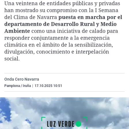
Una veintena de entidades públicas y privadas
La rosa de los vientos
Caso
Extremadura
Virales
han mostrado su compromiso con la I Semana
Gente viajera
Retornados
Galicia
Televisión
del Clima de Navarra
puesta en marcha por el
departamento de Desarrollo Rural y Medio
Como el perro y el gat
Equipo de investigaci
La Rioja
Elecciones
Ambiente
como una iniciativa de calado para
Operación Viuda Negr
Navarra
responder conjuntamente a la emergencia
climática en el ámbito de la sensibilización,
País Vasco
divulgación, conocimiento e interpelación
social.
Onda Cero Navarra
Pamplona / Iruña
|
17.10.2025 10:51