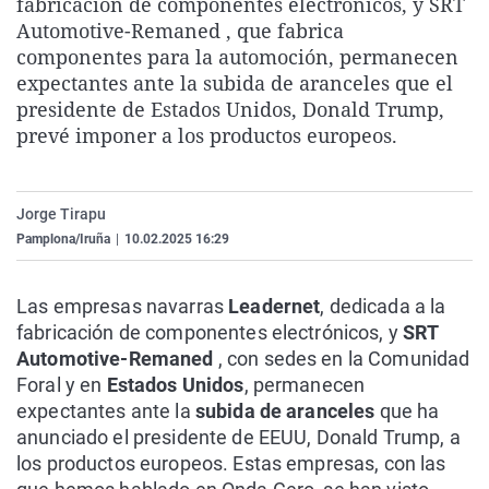
fabricación de componentes electrónicos, y SRT
La rosa de los vientos
Caso
Extremadura
Virales
Automotive-Remaned , que fabrica
componentes para la automoción, permanecen
Gente viajera
Retornados
Galicia
Televisión
expectantes ante la subida de aranceles que el
Como el perro y el gat
Equipo de investigaci
La Rioja
Elecciones
presidente de Estados Unidos, Donald Trump,
prevé imponer a los productos europeos.
Operación Viuda Negr
Navarra
País Vasco
Jorge Tirapu
Pamplona/Iruña
|
10.02.2025 16:29
Las empresas navarras
Leadernet
, dedicada a la
fabricación de componentes electrónicos, y
SRT
Automotive-Remaned
, con sedes en la Comunidad
Foral y en
Estados Unidos
, permanecen
expectantes ante la
subida de aranceles
que ha
anunciado el presidente de EEUU, Donald Trump, a
los productos europeos. Estas empresas, con las